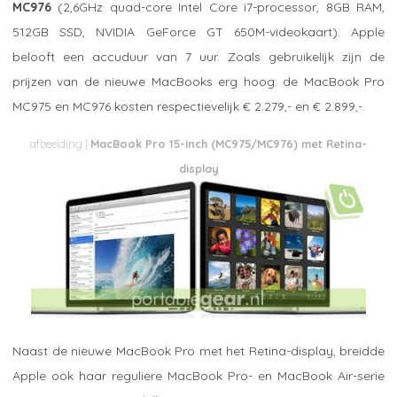
MC976
(2,6GHz quad-core Intel Core i7-processor, 8GB RAM,
512GB SSD, NVIDIA GeForce GT 650M-videokaart). Apple
belooft een accuduur van 7 uur. Zoals gebruikelijk zijn de
prijzen van de nieuwe MacBooks erg hoog: de MacBook Pro
MC975 en MC976 kosten respectievelijk € 2.279,- en € 2.899,-.
MacBook Pro 15-inch (MC975/MC976) met Retina-
display
Naast de nieuwe MacBook Pro met het Retina-display, breidde
Apple ook haar reguliere MacBook Pro- en MacBook Air-serie