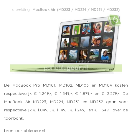
MacBook Air (MD223 / MD224 / MD231 / MD232)
De MacBook Pro MD101, MD102, MD103 en MD104 kosten
respectievelijk € 1.249,-, € 1.549,-, € 1.879,- en € 2.279,-. De
MacBook Air MD223, MD224, MD231 en MD232 gaan voor
respectievelijk € 1.049,-, € 1.149,-, € 1.249,- en € 1.549,- over de
toonbank.
portablegear.nl