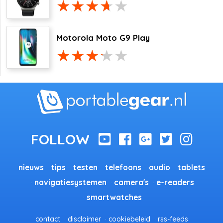
Motorola Moto G9 Play
nieuws
tips
testen
telefoons
audio
tablets
navigatiesystemen
camera's
e-readers
smartwatches
contact
disclaimer
cookiebeleid
rss-feeds