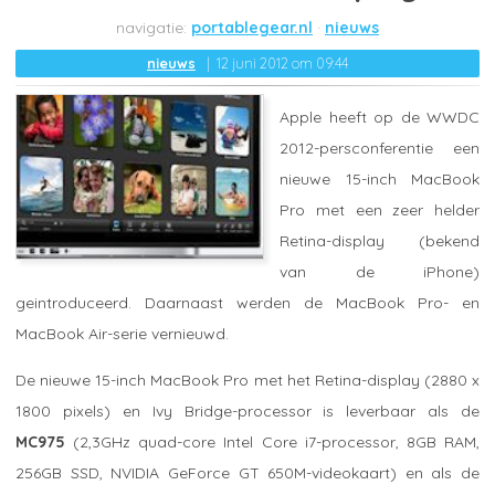
portablegear.nl
nieuws
nieuws
12 juni 2012 om 09:44
Apple heeft op de WWDC
2012-persconferentie een
nieuwe 15-inch MacBook
Pro met een zeer helder
Retina-display (bekend
van de iPhone)
geintroduceerd. Daarnaast werden de MacBook Pro- en
MacBook Air-serie vernieuwd.
De nieuwe 15-inch MacBook Pro met het Retina-display (2880 x
1800 pixels) en Ivy Bridge-processor is leverbaar als de
MC975
(2,3GHz quad-core Intel Core i7-processor, 8GB RAM,
256GB SSD, NVIDIA GeForce GT 650M-videokaart) en als de