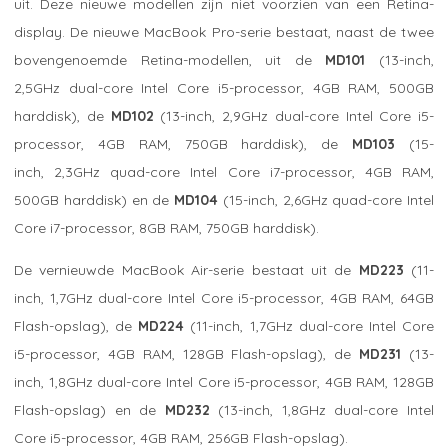
uit. Deze nieuwe modellen zijn niet voorzien van een Retina-
display. De nieuwe MacBook Pro-serie bestaat, naast de twee
bovengenoemde Retina-modellen, uit de
MD101
(13-inch,
2,5GHz dual-core Intel Core i5-processor, 4GB RAM, 500GB
harddisk), de
MD102
(13-inch, 2,9GHz dual-core Intel Core i5-
processor, 4GB RAM, 750GB harddisk), de
MD103
(15-
inch, 2,3GHz quad-core Intel Core i7-processor, 4GB RAM,
500GB harddisk) en de
MD104
(15-inch, 2,6GHz quad-core Intel
Core i7-processor, 8GB RAM, 750GB harddisk).
De vernieuwde MacBook Air-serie bestaat uit de
MD223
(11-
inch, 1,7GHz dual-core Intel Core i5-processor, 4GB RAM, 64GB
Flash-opslag), de
MD224
(11-inch, 1,7GHz dual-core Intel Core
i5-processor, 4GB RAM, 128GB Flash-opslag), de
MD231
(13-
inch, 1,8GHz dual-core Intel Core i5-processor, 4GB RAM, 128GB
Flash-opslag) en de
MD232
(13-inch, 1,8GHz dual-core Intel
Core i5-processor, 4GB RAM, 256GB Flash-opslag).