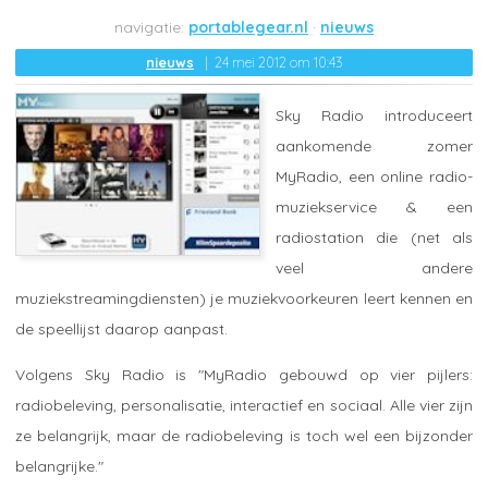
portablegear.nl
nieuws
nieuws
24 mei 2012 om 10:43
Sky Radio introduceert
aankomende zomer
MyRadio, een online radio-
muziekservice & een
radiostation die (net als
veel andere
muziekstreamingdiensten) je muziekvoorkeuren leert kennen en
de speellijst daarop aanpast.
Volgens Sky Radio is "MyRadio gebouwd op vier pijlers:
radiobeleving, personalisatie, interactief en sociaal. Alle vier zijn
ze belangrijk, maar de radiobeleving is toch wel een bijzonder
belangrijke."