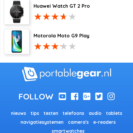
Huawei Watch GT 2 Pro
Motorola Moto G9 Play
nieuws
tips
testen
telefoons
audio
tablets
navigatiesystemen
camera's
e-readers
smartwatches