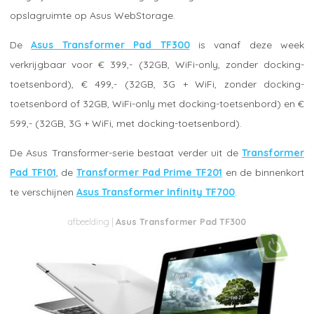
opslagruimte op Asus WebStorage.
De
Asus Transformer Pad TF300
is vanaf deze week
verkrijgbaar voor € 399,- (32GB, WiFi-only, zonder docking-
toetsenbord), € 499,- (32GB, 3G + WiFi, zonder docking-
toetsenbord of 32GB, WiFi-only met docking-toetsenbord) en €
599,- (32GB, 3G + WiFi, met docking-toetsenbord).
De Asus Transformer-serie bestaat verder uit de
Transformer
Pad TF101
, de
Transformer Pad Prime TF201
en de binnenkort
te verschijnen
Asus Transformer Infinity TF700
.
Asus Transformer Pad TF300