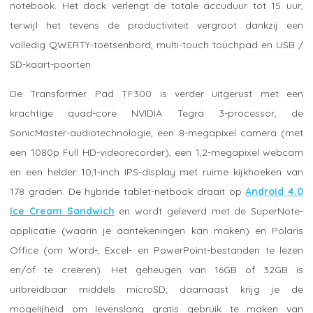
notebook. Het dock verlengt de totale accuduur tot 15 uur,
terwijl het tevens de productiviteit vergroot dankzij een
volledig QWERTY-toetsenbord, multi-touch touchpad en USB /
SD-kaart-poorten.
De Transformer Pad TF300 is verder uitgerust met een
krachtige quad-core NVIDIA Tegra 3-processor, de
SonicMaster-audiotechnologie, een 8-megapixel camera (met
een 1080p Full HD-videorecorder), een 1,2-megapixel webcam
en een helder 10,1-inch IPS-display met ruime kijkhoeken van
178 graden. De hybride tablet-netbook draait op
Android 4.0
Ice Cream Sandwich
en wordt geleverd met de SuperNote-
applicatie (waarin je aantekeningen kan maken) en Polaris
Office (om Word-, Excel- en PowerPoint-bestanden te lezen
en/of te creëren). Het geheugen van 16GB of 32GB is
uitbreidbaar middels microSD; daarnaast krijg je de
mogelijheid om levenslang gratis gebruik te maken van