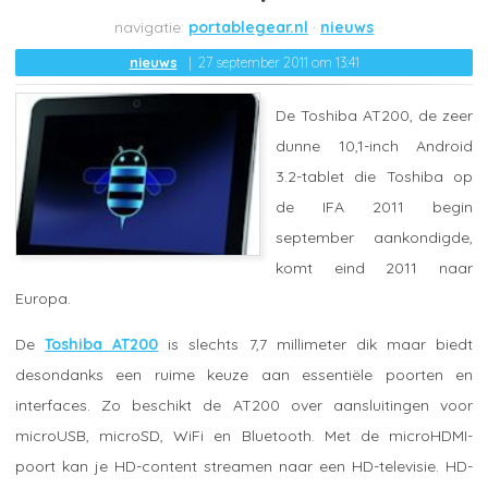
portablegear.nl
nieuws
nieuws
27 september 2011 om 13:41
De Toshiba AT200, de zeer
dunne 10,1-inch Android
3.2-tablet die Toshiba op
de IFA 2011 begin
september aankondigde,
komt eind 2011 naar
Europa.
De
Toshiba AT200
is slechts 7,7 millimeter dik maar biedt
desondanks een ruime keuze aan essentiële poorten en
interfaces. Zo beschikt de AT200 over aansluitingen voor
microUSB, microSD, WiFi en Bluetooth. Met de microHDMI-
poort kan je HD-content streamen naar een HD-televisie. HD-