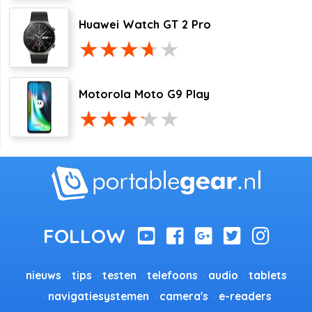
Huawei Watch GT 2 Pro
Motorola Moto G9 Play
nieuws
tips
testen
telefoons
audio
tablets
navigatiesystemen
camera's
e-readers