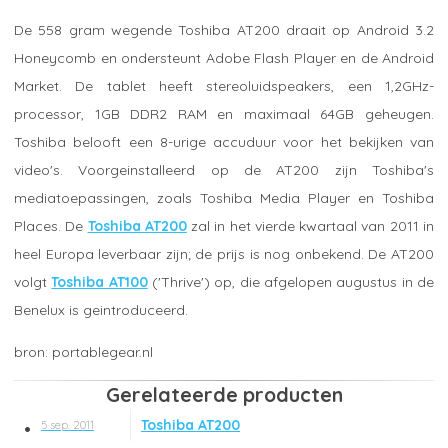
De 558 gram wegende Toshiba AT200 draait op Android 3.2
Honeycomb en ondersteunt Adobe Flash Player en de Android
Market. De tablet heeft stereoluidspeakers, een 1,2GHz-
processor, 1GB DDR2 RAM en maximaal 64GB geheugen.
Toshiba belooft een 8-urige accuduur voor het bekijken van
video's. Voorgeinstalleerd op de AT200 zijn Toshiba's
mediatoepassingen, zoals Toshiba Media Player en Toshiba
Places. De
Toshiba AT200
zal in het vierde kwartaal van 2011 in
heel Europa leverbaar zijn; de prijs is nog onbekend. De AT200
volgt
Toshiba AT100
('Thrive') op, die afgelopen augustus in de
Benelux is geintroduceerd.
portablegear.nl
Gerelateerde producten
Toshiba AT200
5 sep. 2011