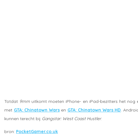
Totdat
9mm
uitkomt moeten iPhone- en iPad-bezitters het nog
met
GTA: Chinatown Wars
en
GTA: Chinatown Wars HD
. Androi
kunnen terecht bij
Gangstar: West Coast Hustler
.
PocketGamer.co.uk