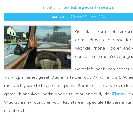
portablegear.nl
nieuws
nieuws
20 mei 2011 om 10:24
Gameloft komt binnenkor
game
9mm
, een gewelda
voor de iPhone, iPad en Andro
concurrentie met
GTA
aangaa
Gameloft heeft een teaser-
9mm
op internet gezet. Daarin is te zien dat
9mm
, net als
GTA
, e
met veel geweld, drugs en strippers. Gameloft meldt verder slec
game 'binnenkort' verkrijgbaar is voor Android, de
iPhone
en
Waarschijnlijk wordt er voor tablets een speciale HD-versie v
uitgebracht.