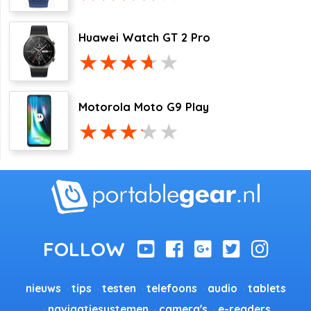
Huawei Watch GT 2 Pro
Motorola Moto G9 Play
nieuws
tips
testen
telefoons
audio
tablets
navigatiesystemen
camera's
e-readers