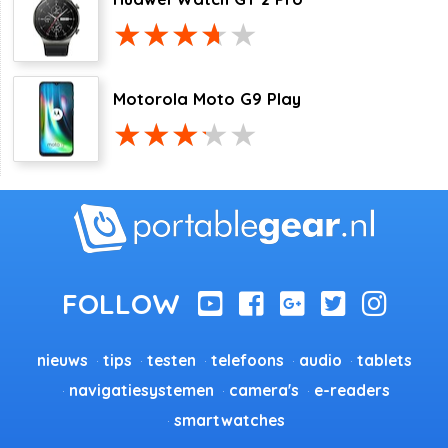
Motorola Moto G9 Play
nieuws
tips
testen
telefoons
audio
tablets
navigatiesystemen
camera's
e-readers
smartwatches