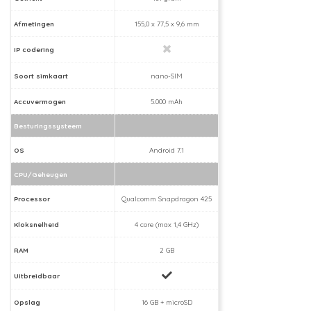
Afmetingen
155,0 x 77,5 x 9,6 mm
IP codering
Soort simkaart
nano-SIM
Accuvermogen
5.000 mAh
Besturingssysteem
OS
Android 7.1
CPU/Geheugen
Processor
Qualcomm Snapdragon 425
Kloksnelheid
4 core (max 1,4 GHz)
RAM
2 GB
Uitbreidbaar
Opslag
16 GB + microSD