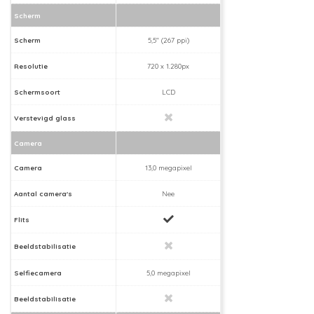
Scherm
Scherm
5,5" (267 ppi)
Resolutie
720 x 1.280px
Schermsoort
LCD
Verstevigd glass
Camera
Camera
13,0 megapixel
Aantal camera's
Nee
Flits
Beeldstabilisatie
Selfiecamera
5,0 megapixel
Beeldstabilisatie