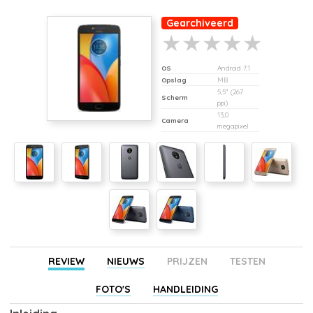
Gearchiveerd
OS
Android 7.1
Opslag
MB
5,5" (267
Scherm
ppi)
13,0
Camera
megapixel
REVIEW
NIEUWS
PRIJZEN
TESTEN
FOTO'S
HANDLEIDING