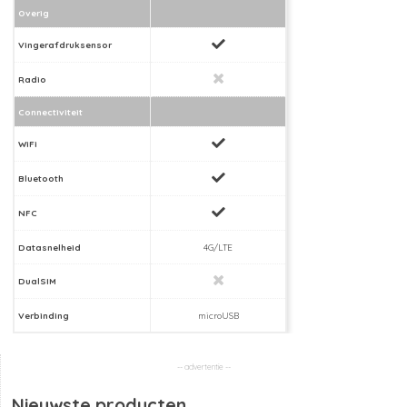
Overig
Vingerafdruksensor
Radio
Connectiviteit
WiFi
Bluetooth
NFC
Datasnelheid
4G/LTE
DualSIM
Verbinding
microUSB
Nieuwste producten