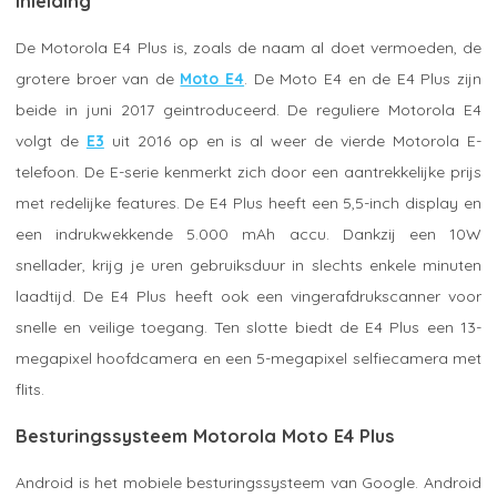
Inleiding
De Motorola E4 Plus is, zoals de naam al doet vermoeden, de
grotere broer van de
Moto E4
. De Moto E4 en de E4 Plus zijn
beide in juni 2017 geintroduceerd. De reguliere Motorola E4
volgt de
E3
uit 2016 op en is al weer de vierde Motorola E-
telefoon. De E-serie kenmerkt zich door een aantrekkelijke prijs
met redelijke features. De E4 Plus heeft een 5,5-inch display en
een indrukwekkende 5.000 mAh accu. Dankzij een 10W
snellader, krijg je uren gebruiksduur in slechts enkele minuten
laadtijd. De E4 Plus heeft ook een vingerafdrukscanner voor
snelle en veilige toegang. Ten slotte biedt de E4 Plus een 13-
megapixel hoofdcamera en een 5-megapixel selfiecamera met
flits.
Besturingssysteem Motorola Moto E4 Plus
Android is het mobiele besturingssysteem van Google. Android