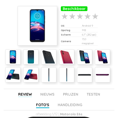
Beschikbaar
OS
Android 9
Opslag
MB
Scherm
6,1" (282 ppi)
13,0
Camera
megapixel
REVIEW
NIEUWS
PRIJZEN
TESTEN
FOTO'S
HANDLEIDING
afbeelding 1/12 |
Motorola E6s