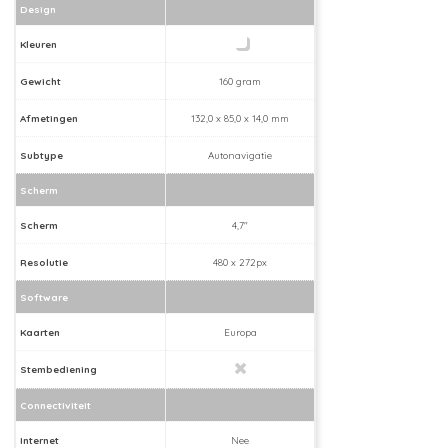
Design
Kleuren
Gewicht
160 gram
Afmetingen
132,0 x 85,0 x 14,0 mm
Subtype
Autonavigatie
Scherm
Scherm
4,7"
Resolutie
480 x 272px
Software
Kaarten
Europa
Stembediening
Connectiviteit
Internet
Nee