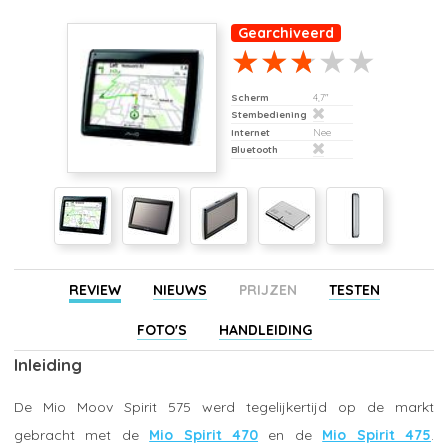
Gearchiveerd
Scherm
4,7"
Stembediening
Internet
Nee
Bluetooth
REVIEW
NIEUWS
PRIJZEN
TESTEN
FOTO'S
HANDLEIDING
Inleiding
De Mio Moov Spirit 575 werd tegelijkertijd op de markt
gebracht met de
Mio Spirit 470
en de
Mio Spirit 475
.