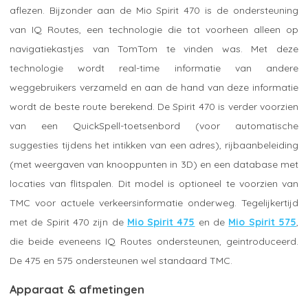
aflezen. Bijzonder aan de Mio Spirit 470 is de ondersteuning
van IQ Routes, een technologie die tot voorheen alleen op
navigatiekastjes van TomTom te vinden was. Met deze
technologie wordt real-time informatie van andere
weggebruikers verzameld en aan de hand van deze informatie
wordt de beste route berekend. De Spirit 470 is verder voorzien
van een QuickSpell-toetsenbord (voor automatische
suggesties tijdens het intikken van een adres), rijbaanbeleiding
(met weergaven van knooppunten in 3D) en een database met
locaties van flitspalen. Dit model is optioneel te voorzien van
TMC voor actuele verkeersinformatie onderweg. Tegelijkertijd
met de Spirit 470 zijn de
Mio Spirit 475
en de
Mio Spirit 575
,
die beide eveneens IQ Routes ondersteunen, geintroduceerd.
De 475 en 575 ondersteunen wel standaard TMC.
Apparaat & afmetingen