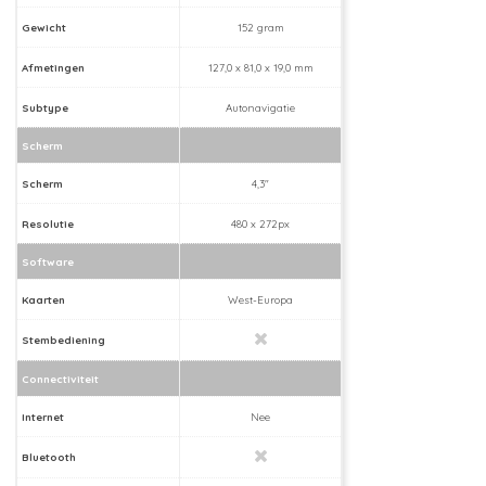
Gewicht
152 gram
Afmetingen
127,0 x 81,0 x 19,0 mm
Subtype
Autonavigatie
Scherm
Scherm
4,3"
Resolutie
480 x 272px
Software
Kaarten
West-Europa
Stembediening
Connectiviteit
Internet
Nee
Bluetooth