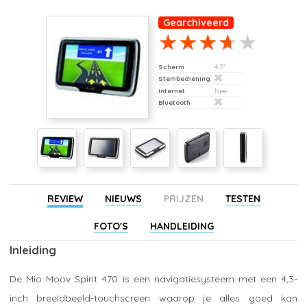
Gearchiveerd
Scherm
4,3"
Stembediening
Internet
Nee
Bluetooth
REVIEW
NIEUWS
PRIJZEN
TESTEN
FOTO'S
HANDLEIDING
Inleiding
De Mio Moov Spirit 470 is een navigatiesysteem met een 4,3-
inch breeldbeeld-touchscreen waarop je alles goed kan