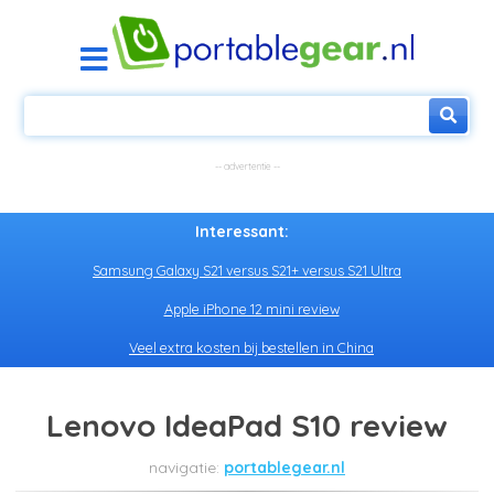
Interessant:
Samsung Galaxy S21 versus S21+ versus S21 Ultra
Apple iPhone 12 mini review
Veel extra kosten bij bestellen in China
Lenovo IdeaPad S10 review
portablegear.nl