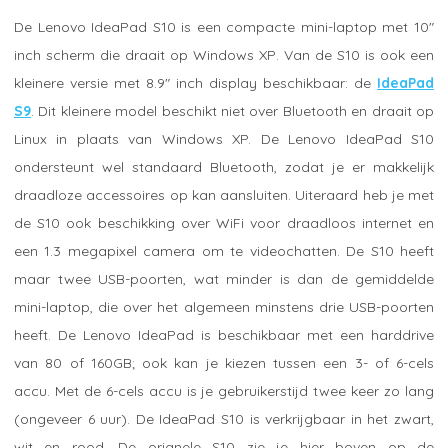
De Lenovo IdeaPad S10 is een compacte mini-laptop met 10"
inch scherm die draait op Windows XP. Van de S10 is ook een
kleinere versie met 8.9" inch display beschikbaar: de
IdeaPad
S9
. Dit kleinere model beschikt niet over Bluetooth en draait op
Linux in plaats van Windows XP. De Lenovo IdeaPad S10
ondersteunt wel standaard Bluetooth, zodat je er makkelijk
draadloze accessoires op kan aansluiten. Uiteraard heb je met
de S10 ook beschikking over WiFi voor draadloos internet en
een 1.3 megapixel camera om te videochatten. De S10 heeft
maar twee USB-poorten, wat minder is dan de gemiddelde
mini-laptop, die over het algemeen minstens drie USB-poorten
heeft. De Lenovo IdeaPad is beschikbaar met een harddrive
van 80 of 160GB; ook kan je kiezen tussen een 3- of 6-cels
accu. Met de 6-cels accu is je gebruikerstijd twee keer zo lang
(ongeveer 6 uur). De IdeaPad S10 is verkrijgbaar in het zwart,
wit en rood. De orignele S10 zie je hier boven op de