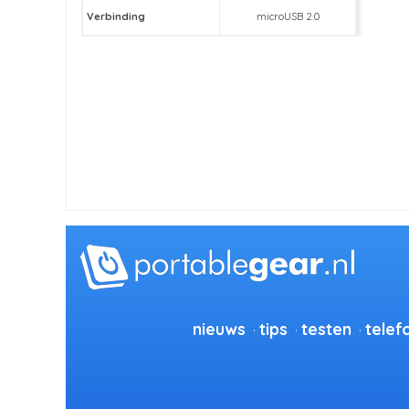
Verbinding
microUSB 2.0
nieuws
tips
testen
telef