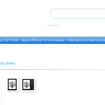
s S21 Ultra
Apple iPhone 12 mini review
Veel extra kosten bij be
ura review