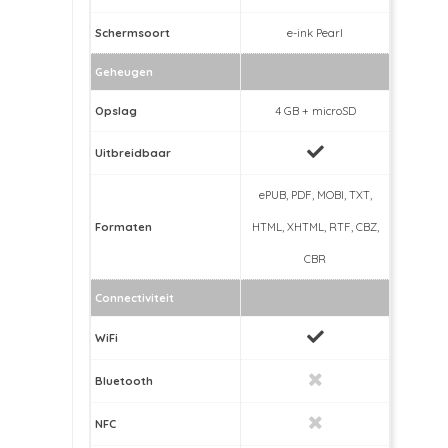
Schermsoort
e-ink Pearl
Geheugen
Opslag
4 GB + microSD
Uitbreidbaar
ePUB, PDF, MOBI, TXT,
Formaten
HTML, XHTML, RTF, CBZ,
CBR
Connectiviteit
WiFi
Bluetooth
NFC