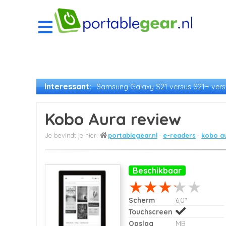
Interessant:
Samsung Galaxy S21 versus S21+ versu
Kobo Aura review
portablegear.nl
e-readers
kobo a
Beschikbaar
Scherm
6,0"
Touchscreen
Opslag
MB