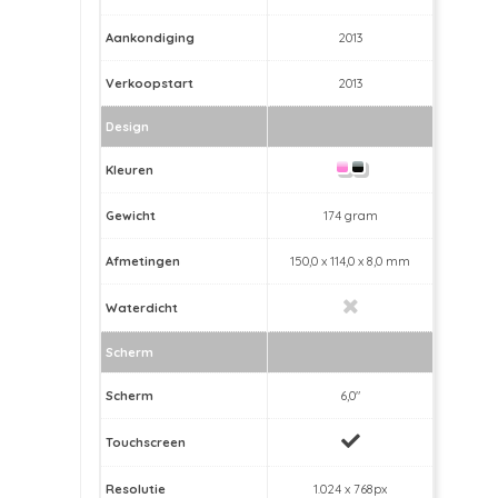
Aankondiging
2013
Verkoopstart
2013
Design
Kleuren
Gewicht
174 gram
Afmetingen
150,0 x 114,0 x 8,0 mm
Waterdicht
Scherm
Scherm
6,0"
Touchscreen
Resolutie
1.024 x 768px