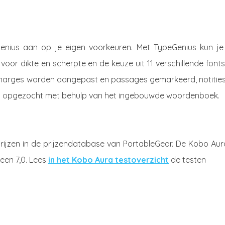
Genius aan op je eigen voorkeuren. Met TypeGenius kun je
oor dikte en scherpte en de keuze uit 11 verschillende font
marges worden aangepast en passages gemarkeerd, notities 
 opgezocht met behulp van het ingebouwde woordenboek.
jzen in de prijzendatabase van PortableGear. De Kobo Aura
een 7,0. Lees
in het Kobo Aura testoverzicht
de testen