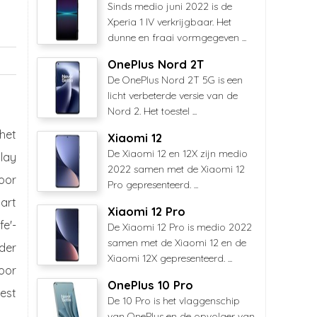
Sinds medio juni 2022 is de
Xperia 1 IV verkrijgbaar. Het
dunne en fraai vormgegeven ...
OnePlus Nord 2T
De OnePlus Nord 2T 5G is een
licht verbeterde versie van de
Nord 2. Het toestel ...
het
Xiaomi 12
De Xiaomi 12 en 12X zijn medio
play
2022 samen met de Xiaomi 12
oor
Pro gepresenteerd. ...
art
Xiaomi 12 Pro
fe'-
De Xiaomi 12 Pro is medio 2022
samen met de Xiaomi 12 en de
rder
Xiaomi 12X gepresenteerd. ...
oor
OnePlus 10 Pro
rest
De 10 Pro is het vlaggenschip
van OnePlus en de opvolger van