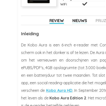
WiFi
REVIEW
NIEUWS
PRIJ
Inleiding
De Kobo Aura is een 6-inch e-reader met Comf
scherm ook in het donker is af te lezen. De Aura 
om het vernieuwen en doorschijnen van pagin
ePUBS/PDF's, 4GB opslagruimte (tot 3.000 boeke
en een batterijduur tot twee maanden. Tot slot 
app, een social reading-applicatie die het moge
verscheen de
Kobo Aura HD
. In September 201
het leven als de
Kobo Aura Edition 2
. Het micro
is de e-reader hetzelfde gebleven.