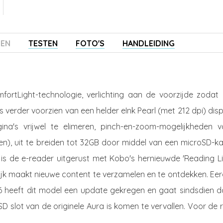
ZEN
TESTEN
FOTO'S
HANDLEIDING
ortLight-technologie, verlichting aan de voorzijde zodat 
is verder voorzien van een helder eInk Pearl (met 212 dpi) dis
a's vrijwel te elimeren, pinch-en-zoom-mogelijkheden v
n), uit te breiden tot 32GB door middel van een microSD-ka
is de e-reader uitgerust met Kobo's hernieuwde 'Reading Li
lijk maakt nieuwe content te verzamelen en te ontdekken. Ee
6 heeft dit model een update gekregen en gaat sindsdien d
SD slot van de originele Aura is komen te vervallen. Voor de 