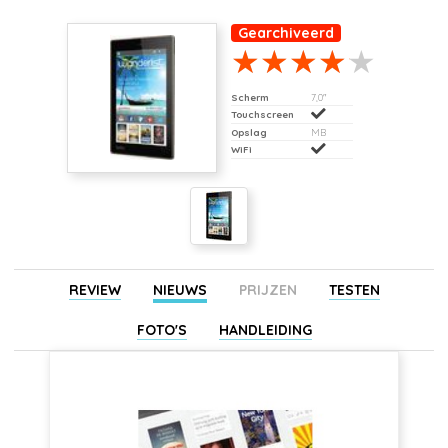
Gearchiveerd
Scherm
7,0"
Touchscreen
Opslag
MB
WiFi
REVIEW
NIEUWS
PRIJZEN
TESTEN
FOTO'S
HANDLEIDING