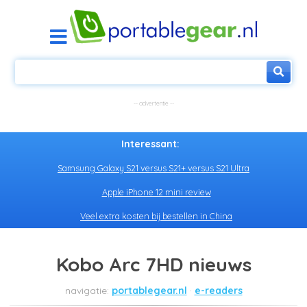
Interessant:
Samsung Galaxy S21 versus S21+ versus S21 Ultra
Apple iPhone 12 mini review
Veel extra kosten bij bestellen in China
Kobo Arc 7HD nieuws
portablegear.nl
e-readers