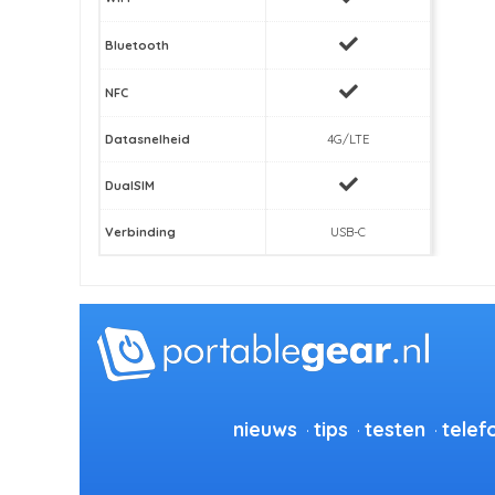
Bluetooth
NFC
Datasnelheid
4G/LTE
DualSIM
Verbinding
USB-C
nieuws
tips
testen
telef