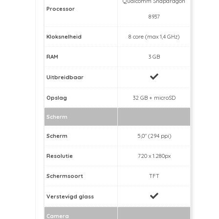
Qualcomm Snapdragon
Processor
8937
Kloksnelheid
8 core (max 1,4 GHz)
RAM
3 GB
Uitbreidbaar
Opslag
32 GB + microSD
Scherm
Scherm
5,0" (294 ppi)
Resolutie
720 x 1.280px
Schermsoort
TFT
Verstevigd glass
Camera