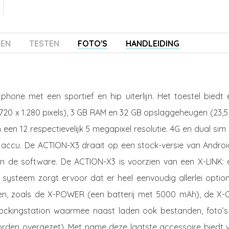
ZEN
TESTEN
FOTO'S
HANDLEIDING
hone met een sportief en hip uiterlijn. Het toestel biedt 
20 x 1.280 pixels), 3 GB RAM en 32 GB opslaggeheugen (23,5
n 12 respectievelijk 5 megapixel resolutie. 4G en dual sim 
accu. De ACTION-X3 draait op een stock-versie van Android
n de software. De ACTION-X3 is voorzien van een X-LINK: 
systeem zorgt ervoor dat er heel eenvoudig allerlei option
en, zoals de X-POWER (een batterij met 5000 mAh), de X-
ockingstation waarmee naast laden ook bestanden, foto’s
rden overgezet). Met name deze laatste accessoire biedt v