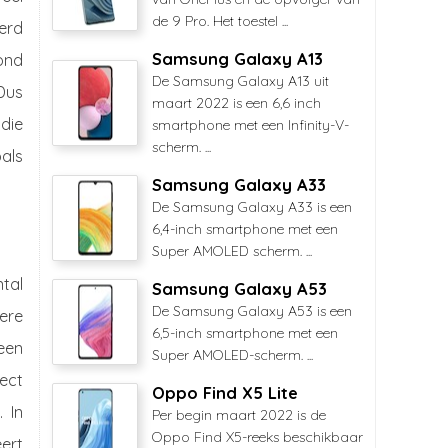
de 9 Pro. Het toestel ...
werd
Samsung Galaxy A13
ond
De Samsung Galaxy A13 uit
 Dus
maart 2022 is een 6,6 inch
 die
smartphone met een Infinity-V-
scherm. ...
als
Samsung Galaxy A33
De Samsung Galaxy A33 is een
6,4-inch smartphone met een
Super AMOLED scherm. ...
tal
Samsung Galaxy A53
De Samsung Galaxy A53 is een
dere
6,5-inch smartphone met een
een
Super AMOLED-scherm. ...
rect
Oppo Find X5 Lite
 In
Per begin maart 2022 is de
Oppo Find X5-reeks beschikbaar
ert