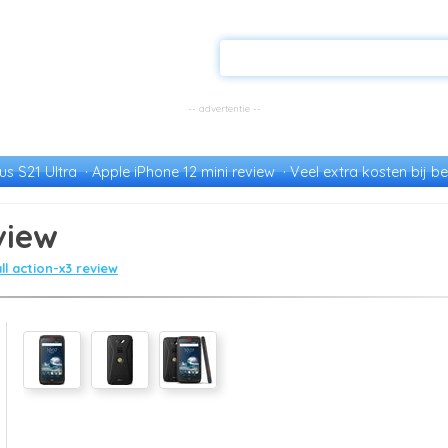
s S21 Ultra
Apple iPhone 12 mini review
Veel extra kosten bij be
view
ll action-x3 review