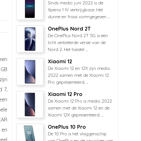
Sinds medio juni 2022 is de
Xperia 1 IV verkrijgbaar. Het
dunne en fraai vormgegeven ...
OnePlus Nord 2T
De OnePlus Nord 2T 5G is een
licht verbeterde versie van de
Nord 2. Het toestel ...
een
Xiaomi 12
De Xiaomi 12 en 12X zijn medio
 GB
2022 samen met de Xiaomi 12
zijn
Pro gepresenteerd. ...
 7,
Xiaomi 12 Pro
een
De Xiaomi 12 Pro is medio 2022
samen met de Xiaomi 12 en de
ele
Xiaomi 12X gepresenteerd. ...
CAR
OnePlus 10 Pro
 en
De 10 Pro is het vlaggenschip
eel
van OnePlus en de opvolger van