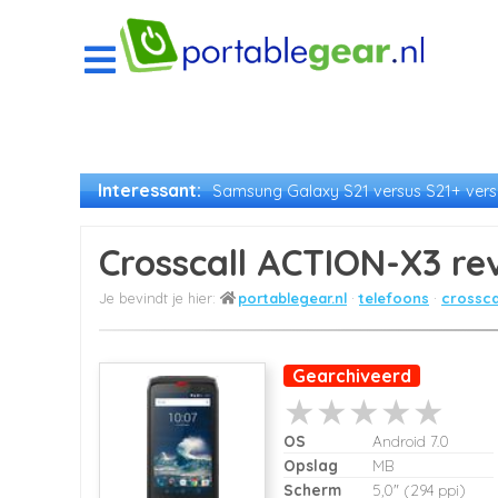
Interessant:
Samsung Galaxy S21 versus S21+ versu
Crosscall ACTION-X3 re
portablegear.nl
telefoons
crossca
Gearchiveerd
OS
Android 7.0
Opslag
MB
Scherm
5,0" (294 ppi)