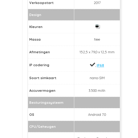
Verkoopstart
2017
Design
Kleuren
Massa
Nee
Afmetingen
152,5 x 79,0 x 12,5 mm
IP codering
,
IP68
Soort simkaart
nano-SIM
Accuvermogen
3.500 mAh
Besturingssysteem
OS
Android 7.0
CPU/Geheugen