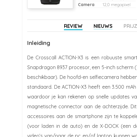
Camera
12,0 megapixel
REVIEW
NIEUWS
PRIJ
Inleiding
De Crosscall ACTION-X3 is een robuuste smartp
Snapdragon 8937 procesor, een 5-inch scherm (7
beschikbaar). De hoofd-en selfiecamera hebben ee
standaard. De ACTION-X3 heeft een 3.500 mAh 
waardoor je kan rekenen op snelle updates va
magnetische connector aan de achterzijde. Dit 
accessoires aan de smartphone zijn te koppel
(voor laden in de auto) en de X-DOCK (een d
video’s van/naar de pc en/of laptop kunnen wo