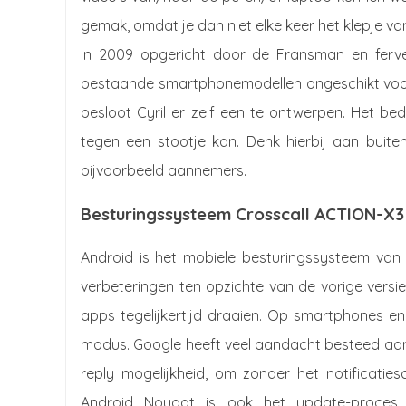
gemak, omdat je dan niet elke keer het klepje va
in 2009 opgericht door de Fransman en ferven
bestaande smartphonemodellen ongeschikt voor he
besloot Cyril er zelf een te ontwerpen. Het bed
tegen een stootje kan. Denk hierbij aan buiten
bijvoorbeeld aannemers.
Besturingssysteem Crosscall ACTION-X3
Android is het mobiele besturingssysteem van
verbeteringen ten opzichte van de vorige versie
apps tegelijkertijd draaien. Op smartphones en
modus. Google heeft veel aandacht besteed aan d
reply mogelijkheid, om zonder het notificatie
Android Nougat is ook het update-proces g