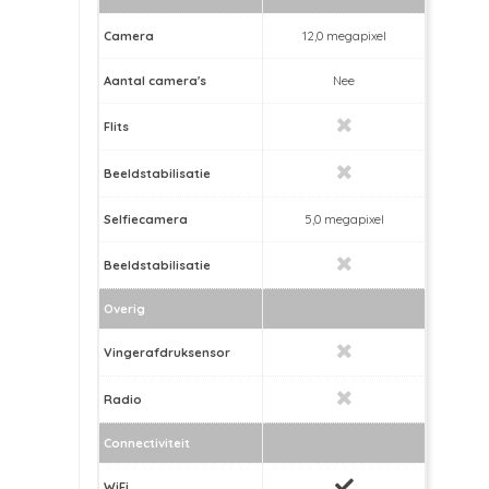
Camera
12,0 megapixel
Aantal camera's
Nee
Flits
Beeldstabilisatie
Selfiecamera
5,0 megapixel
Beeldstabilisatie
Overig
Vingerafdruksensor
Radio
Connectiviteit
WiFi