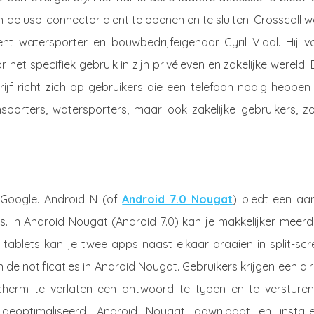
n de usb-connector dient te openen en te sluiten. Crosscall 
t watersporter en bouwbedrijfeigenaar Cyril Vidal. Hij v
t specifiek gebruik in zijn privéleven en zakelijke wereld.
rijf richt zich op gebruikers die een telefoon nodig hebben
sporters, watersporters, maar ook zakelijke gebruikers, zo
 Google. Android N (of
Android 7.0 Nougat
) biedt een aan
s. In Android Nougat (Android 7.0) kan je makkelijker meer
 tablets kan je twee apps naast elkaar draaien in split-scr
e notificaties in Android Nougat. Gebruikers krijgen een di
scherm te verlaten een antwoord te typen en te versturen.
eoptimaliseerd. Android Nougat downloadt en installe