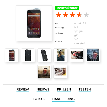
Beschikbaar
OS
Android 8.1
Opslag
MB
5,2" (424
Scherm
ppi)
16,0
Camera
megapixel
REVIEW
NIEUWS
PRIJZEN
TESTEN
FOTO'S
HANDLEIDING