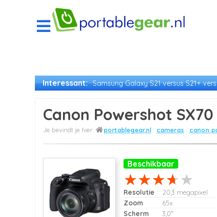
Interessant:
Samsung Galaxy S21 versus S21+ versu
Canon Powershot SX70 
portablegear.nl
cameras
canon po
Beschikbaar
Resolutie
20,3 megapixel
Zoom
65x
Scherm
3,0"