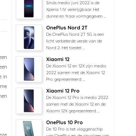
Sinds medio juni 2022 is de
Xperia 1 IV verkrijgbaar. Het
dunne en fraai vormgegeven ...
OnePlus Nord 2T
De OnePlus Nord 2T 5G is een
licht verbeterde versie van de
Nord 2. Het toestel ...
een
Xiaomi 12
De Xiaomi 12 en 12X zijn medio
een
2022 samen met de Xiaomi 12
 in
Pro gepresenteerd. ...
eme
Xiaomi 12 Pro
men
De Xiaomi 12 Pro is medio 2022
samen met de Xiaomi 12 en de
Xiaomi 12X gepresenteerd. ...
OnePlus 10 Pro
De 10 Pro is het vlaggenschip
eze
van OnePlus en de opvolger van