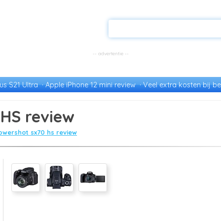
s S21 Ultra
Apple iPhone 12 mini review
Veel extra kosten bij be
HS review
wershot sx70 hs review