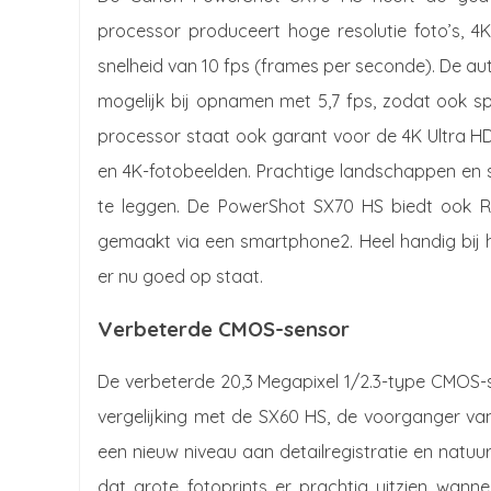
processor produceert hoge resolutie foto’s, 4K
snelheid van 10 fps (frames per seconde). De auto
mogelijk bij opnamen met 5,7 fps, zodat ook 
processor staat ook garant voor de 4K Ultra 
en 4K-fotobeelden. Prachtige landschappen en sp
te leggen. De PowerShot SX70 HS biedt ook 
gemaakt via een smartphone2. Heel handig bij h
er nu goed op staat.
Verbeterde CMOS-sensor
De verbeterde 20,3 Megapixel 1/2.3-type CMOS-s
vergelijking met de SX60 HS, de voorganger v
een nieuw niveau aan detailregistratie en natu
dat grote fotoprints er prachtig uitzien wa