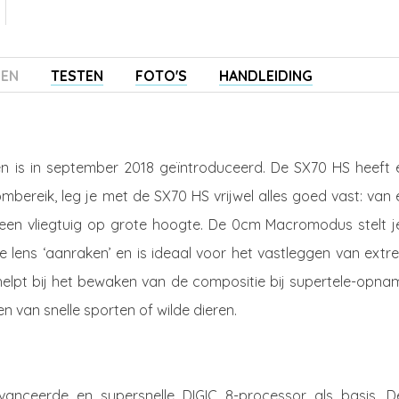
ZEN
TESTEN
FOTO'S
HANDLEIDING
n is in september 2018 geïntroduceerd. De SX70 HS heeft 
bereik, leg je met de SX70 HS vrijwel alles goed vast: van 
 een vliegtuig op grote hoogte. De 0cm Macromodus stelt je
 lens ‘aanraken’ en is ideaal voor het vastleggen van extr
helpt bij het bewaken van de compositie bij supertele-opna
 van snelle sporten of wilde dieren.
nceerde en supersnelle DIGIC 8-processor als basis. D