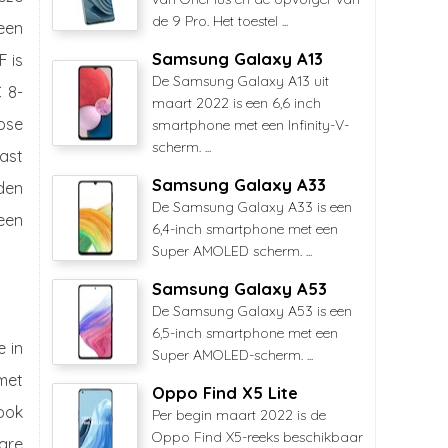
de 9 Pro. Het toestel ...
een
Samsung Galaxy A13
F is
De Samsung Galaxy A13 uit
 8-
maart 2022 is een 6,6 inch
pse
smartphone met een Infinity-V-
scherm. ...
vast
Samsung Galaxy A33
den
De Samsung Galaxy A33 is een
een
6,4-inch smartphone met een
Super AMOLED scherm. ...
Samsung Galaxy A53
De Samsung Galaxy A53 is een
6,5-inch smartphone met een
 in
Super AMOLED-scherm. ...
met
Oppo Find X5 Lite
ook
Per begin maart 2022 is de
Oppo Find X5-reeks beschikbaar
are