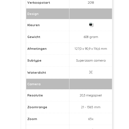
Verkoopstart
2018
Design
Kleuren
Gewicht
608 gram
Afmetingen
127,0 x 90,9 x 116,6 mm
Subtype
Superzoom camera
Waterdicht
Camera
Resolutie
20,3 megapixel
Zoomrange
21 - 1365 mm
Zoom
65x