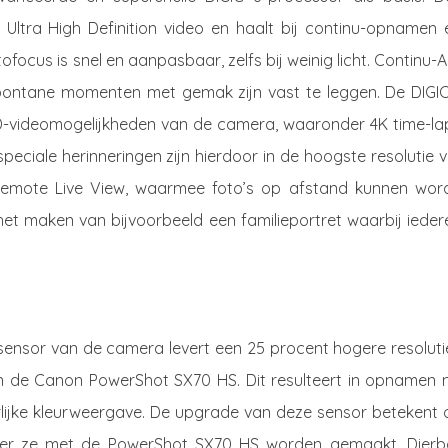
 Ultra High Definition video en haalt bij continu-opnamen 
focus is snel en aanpasbaar, zelfs bij weinig licht. Continu-A
spontane momenten met gemak zijn vast te leggen. De DIGIC
HD-videomogelijkheden van de camera, waaronder 4K time-la
eciale herinneringen zijn hierdoor in de hoogste resolutie 
Remote Live View, waarmee foto’s op afstand kunnen wor
et maken van bijvoorbeeld een familieportret waarbij ieder
ensor van de camera levert een 25 procent hogere resolutie
an de Canon PowerShot SX70 HS. Dit resulteert in opnamen 
urlijke kleurweergave. De upgrade van deze sensor betekent 
nneer ze met de PowerShot SX70 HS worden gemaakt. Dierb