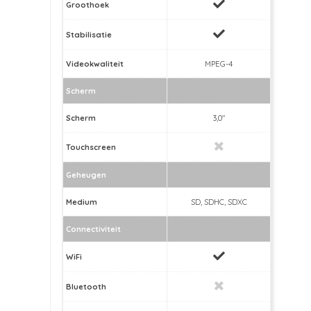
Groothoek
Stabilisatie
Videokwaliteit
MPEG-4
Scherm
Scherm
3,0"
Touchscreen
Geheugen
Medium
SD, SDHC, SDXC
Connectiviteit
WiFi
Bluetooth