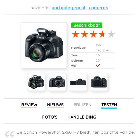
portablegear.nl
cameras
Beschikbaar
16,0
Resolutie
megapixel
Zoom
65x
Scherm
3,0"
WiFi
REVIEW
NIEUWS
PRIJZEN
TESTEN
FOTO'S
HANDLEIDING
De Canon PowerShot SX60 HS biedt, ten opzichte van de