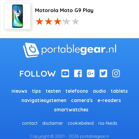
Motorola Moto G9 Play
nieuws
tips
testen
telefoons
audio
tablets
navigatiesystemen
camera's
e-readers
smartwatches
contact
disclaimer
cookiebeleid
rss-feeds
Copyright © 2001 - 2026 portablegear.nl