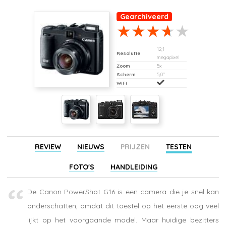
Gearchiveerd
12,1
Resolutie
megapixel
Zoom
5x
Scherm
5,0"
WiFi
REVIEW
NIEUWS
PRIJZEN
TESTEN
FOTO'S
HANDLEIDING
De Canon PowerShot G16 is een camera die je snel kan
onderschatten, omdat dit toestel op het eerste oog veel
lijkt op het voorgaande model. Maar huidige bezitters