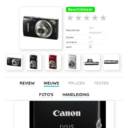
Beschikbaar
20,0
Resolutie
megapixel
Zoom
8x
Scherm
2,7"
WiFi
REVIEW
NIEUWS
PRIJZEN
TESTEN
FOTO'S
HANDLEIDING