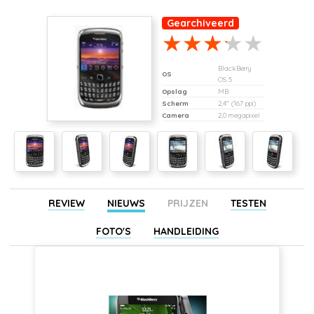
Gearchiveerd
BlackBerry
OS
OS 5
Opslag
MB
Scherm
2,4" (167 ppi)
Camera
2,0 megapixel
REVIEW
NIEUWS
PRIJZEN
TESTEN
FOTO'S
HANDLEIDING