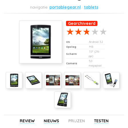
portablegear.nl
tablets
Gearchiveerd
OS
Android 3.2
Opslag
MB
7,0" (216
Scherm
ppi)
5,0
Camera
megapixel
REVIEW
NIEUWS
PRIJZEN
TESTEN