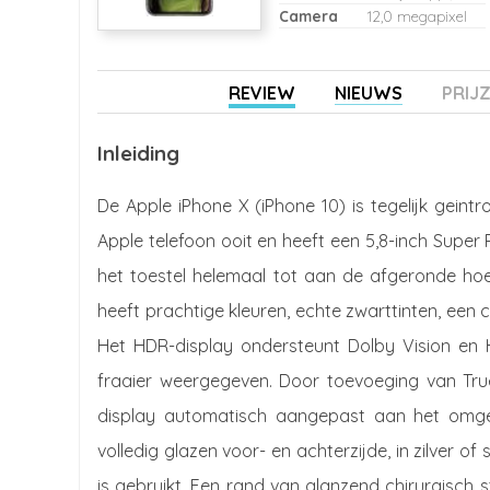
Camera
12,0 megapixel
REVIEW
NIEUWS
PRIJ
Inleiding
De Apple iPhone X (iPhone 10) is tegelijk geint
Apple telefoon ooit en heeft een 5,8-inch Super
het toestel helemaal tot aan de afgeronde ho
heeft prachtige kleuren, echte zwarttinten, een
Het HDR-display ondersteunt Dolby Vision en 
fraaier weergegeven. Door toevoeging van Tru
display automatisch aangepast aan het omgevi
volledig glazen voor- en achterzijde, in zilver of
is gebruikt. Een rand van glanzend chirurgisch s