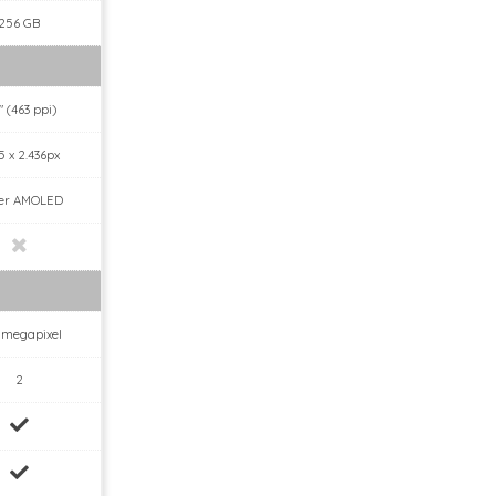
256 GB
" (463 ppi)
5 x 2.436px
er AMOLED
0 megapixel
2