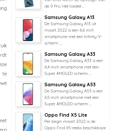
de 9 Pro. Het toestel ...
ing
Samsung Galaxy A13
De Samsung Galaxy A13 uit
maart 2022 is een 6,6 inch
smartphone met een Infinity-V-
scherm. ...
uik
Samsung Galaxy A33
rdt
De Samsung Galaxy A33 is een
eze
6,4-inch smartphone met een
 te
Super AMOLED scherm. ...
uwe
Samsung Galaxy A53
De Samsung Galaxy A53 is een
6,5-inch smartphone met een
Super AMOLED-scherm. ...
Oppo Find X5 Lite
met
Per begin maart 2022 is de
Oppo Find X5-reeks beschikbaar
era