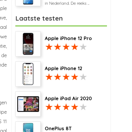
in Nederland. De reeks ...
pple
Laatste testen
ve,
maal
uwe
Apple iPhone 12 Pro
tie,
 de
ende
Apple iPhone 12
Apple iPad Air 2020
gen
wipe
 11
OnePlus 8T
aal