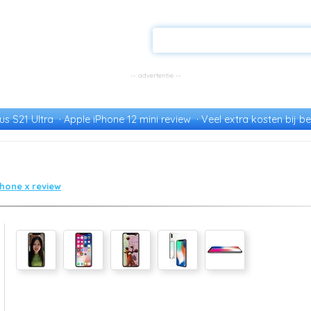
s S21 Ultra
Apple iPhone 12 mini review
Veel extra kosten bij be
phone x review