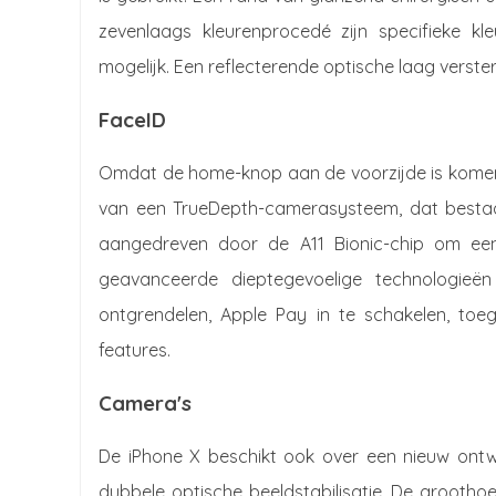
zevenlaags kleurenprocedé zijn specifieke kl
mogelijk. Een reflecterende optische laag verster
FaceID
Omdat de home-knop aan de voorzijde is komen 
van een TrueDepth-camerasysteem, dat bestaat 
aangedreven door de A11 Bionic-chip om een
geavanceerde dieptegevoelige technologie
ontgrendelen, Apple Pay in te schakelen, to
features.
Camera's
De iPhone X beschikt ook over een nieuw ont
dubbele optische beeldstabilisatie. De grooth