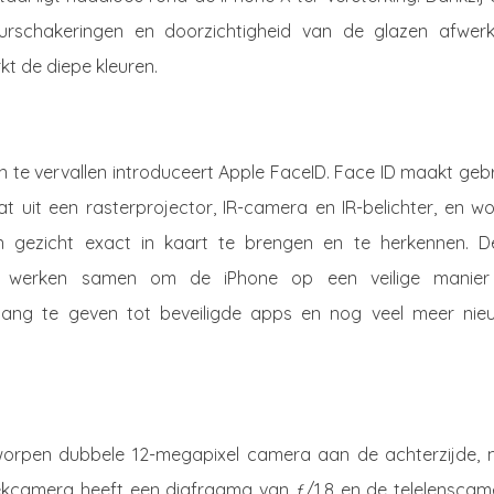
eurschakeringen en doorzichtigheid van de glazen afwerk
kt de diepe kleuren.
te vervallen introduceert Apple FaceID. Face ID maakt gebr
uit een rasterprojector, IR-camera en IR-belichter, en wo
 gezicht exact in kaart te brengen en te herkennen. D
ën werken samen om de iPhone op een veilige manier
egang te geven tot beveiligde apps en nog veel meer nie
worpen dubbele 12-megapixel camera aan de achterzijde, 
oekcamera heeft een diafragma van ƒ/1.8 en de telelenscam