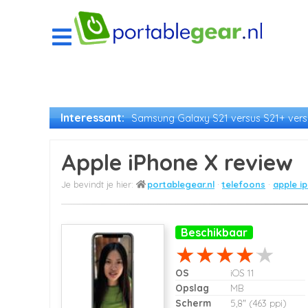
Interessant:
Samsung Galaxy S21 versus S21+ versu
Apple iPhone X review
portablegear.nl
telefoons
apple i
Beschikbaar
OS
iOS 11
Opslag
MB
Scherm
5,8" (463 ppi)