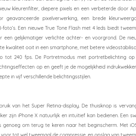
euw kleurenfilter, diepere pixels en een verbeterde door A
r geavanceerde pixelverwerking, een brede kleurweerga
DR-foto’s. Een nieuwe True Tone Flash met 4 leds biedt twee
or een gelijkmatiger verlichte achter- en voorgrond. De nie
waliteit ooit in een smartphone, met betere videostabilisa
o tot 240 fps. De Portretmodus met portretbelichting op
ichtingseffecten op en geeft je de mogelijkheid indrukwekk
 in vijf verschillende belichtingsstijlen.
ruik van het Super Retina-display. De thuisknop is vervan
er zijn iPhone X natuurlijk en intuïtief kan bedienen. Een s
 genoeg om terug te keren naar het beginscherm. Met iOS
C voor tot wel tweemaal de compressie, en opslag van tweem