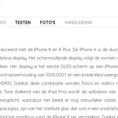
ZEN
TESTEN
FOTO'S
HANDLEIDING
roduceerd met de iPhone 8 en 8 Plus. De iPhone X is de duu
 Retina-display. Het schermvullende display volgt de vormen
eken. Het display is het eerste OLED-scherm op een iPhone
 contrastverhouding van 1000.000:1 en een brede kleurweerg
HDR10. Dankzij deze combinatie worden foto’s en video’s 
e Tone (bekend van de iPad Pro) wordt de witbalans van 
ngslicht, waardoor het beeld er nog natuurlijker uitziet.
 spacegrijs, zijn van het sterkste glas dat ooit in een smartp
taal ligt naadloos rond de iPhone X ter versterking. Dankzij