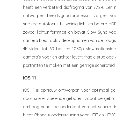
heeft een verbeterd diafragma van ƒ/2.4. Een ni
ontworpen beeldsignaalprocessor zorgen voo
snellere autofocus bij weinig licht en betere H
zoveel lichtuniformiteit en bevat Slow Sync vo
camera biedt ook video-opnamen van de hoogste k
4K-video tot 60 bps en 1080p slowmotionvide
camera’s voor en achter levert fraaie studiobel
portretten te maken met een geringe scherptediepte
iOS 11
iOS 11 is opnieuw ontworpen voor optimaal geb
door snelle, vloeiende gebaren, zodat de gebruik
omhoog vanaf de onderkant van het scherm is
biedt iPhone X ondersteuning voor HEIF en HEV