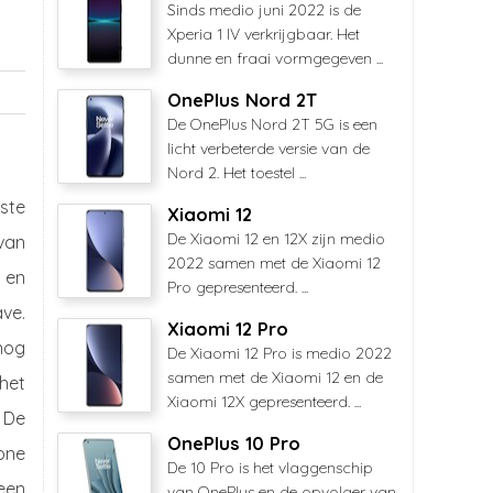
Sinds medio juni 2022 is de
Xperia 1 IV verkrijgbaar. Het
dunne en fraai vormgegeven ...
OnePlus Nord 2T
De OnePlus Nord 2T 5G is een
licht verbeterde versie van de
Nord 2. Het toestel ...
rste
Xiaomi 12
De Xiaomi 12 en 12X zijn medio
 van
2022 samen met de Xiaomi 12
 en
Pro gepresenteerd. ...
ave.
Xiaomi 12 Pro
nog
De Xiaomi 12 Pro is medio 2022
samen met de Xiaomi 12 en de
het
Xiaomi 12X gepresenteerd. ...
 De
OnePlus 10 Pro
hone
De 10 Pro is het vlaggenschip
 een
van OnePlus en de opvolger van