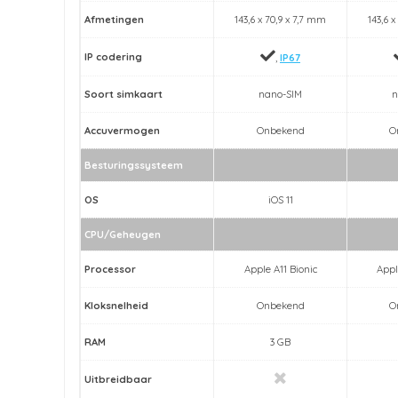
Afmetingen
143,6 x 70,9 x 7,7 mm
143,6 x
IP codering
,
IP67
Soort simkaart
nano-SIM
n
Accuvermogen
Onbekend
O
Besturingssysteem
OS
iOS 11
CPU/Geheugen
Processor
Apple A11 Bionic
Appl
Kloksnelheid
Onbekend
O
RAM
3 GB
Uitbreidbaar