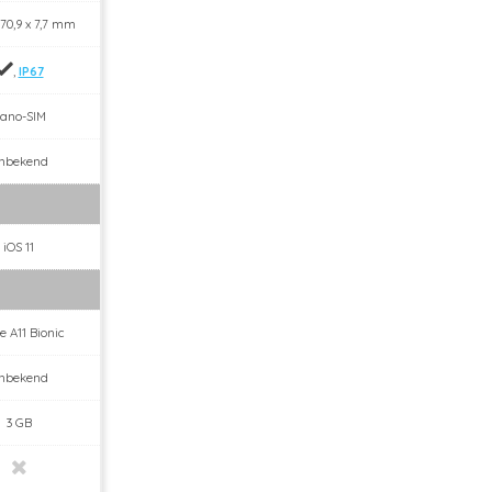
 70,9 x 7,7 mm
,
IP67
ano-SIM
nbekend
iOS 11
e A11 Bionic
nbekend
3 GB