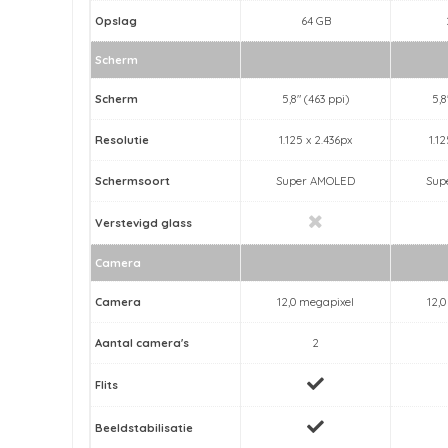
Opslag
64 GB
Scherm
Scherm
5,8" (463 ppi)
5,8
Resolutie
1.125 x 2.436px
1.12
Schermsoort
Super AMOLED
Sup
Verstevigd glass
Camera
Camera
12,0 megapixel
12,
Aantal camera's
2
Flits
Beeldstabilisatie