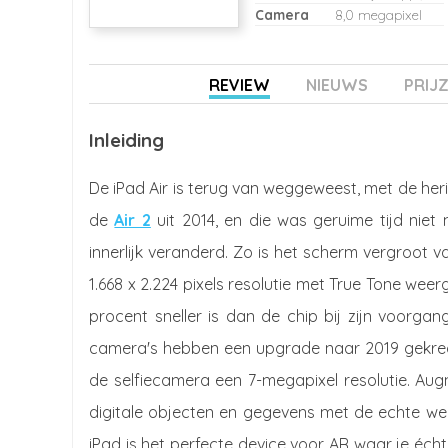
Camera
8,0 megapixel
REVIEW
NIEUWS
PRIJ
Inleiding
De iPad Air is terug van weggeweest, met de heri
de
Air 2
uit 2014, en die was geruime tijd niet 
innerlijk veranderd. Zo is het scherm vergroot va
1.668 x 2.224 pixels resolutie met True Tone wee
procent sneller is dan de chip bij zijn voorgan
camera's hebben een upgrade naar 2019 gekreg
de selfiecamera een 7-megapixel resolutie. Aug
digitale objecten en gegevens met de echte w
iPad is het perfecte device voor AR waar je éch