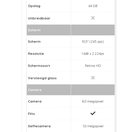
Opslag
64 GB
Uitbreidbaar
Scherm
Scherm
10,5" (265 ppi)
Resolutie
1.668 x 2.224px
Schermsoort
Retina HD
Verstevigd glass
Camera
Camera
8,0 megapixel
Flits
Selfiecamera
7,0 megapixel