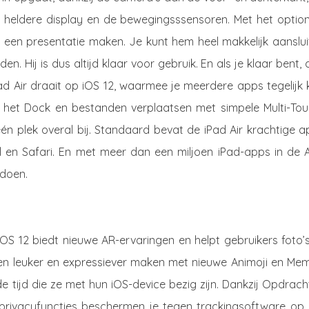
n heldere display en de bewegingsssensoren. Met het option
f een presentatie maken. Je kunt hem heel makkelijk aanslui
n. Hij is dus altijd klaar voor gebruik. En als je klaar bent,
Pad Air draait op iOS 12, waarmee je meerdere apps tegelijk
it het Dock en bestanden verplaatsen met simpele Multi-Tou
n plek overal bij. Standaard bevat de iPad Air krachtige a
ail en Safari. En met meer dan een miljoen iPad-apps in de 
 doen.
. iOS 12 biedt nieuwe AR-ervaringen en helpt gebruikers foto’
ten leuker en expressiever maken met nieuwe Animoji en Memo
de tijd die ze met hun iOS-device bezig zijn. Dankzij Opdrac
e privacyfuncties beschermen je tegen trackingsoftware op 