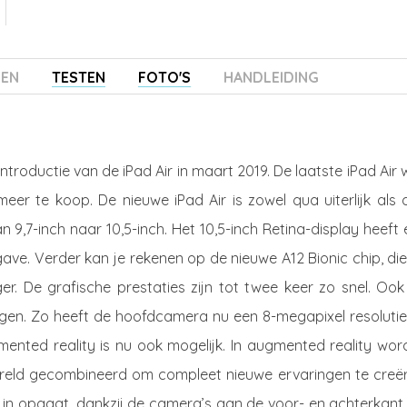
ZEN
TESTEN
FOTO'S
HANDLEIDING
ntroductie van de iPad Air in maart 2019. De laatste iPad Air
meer te koop. De nieuwe iPad Air is zowel qua uiterlijk als
n 9,7-inch naar 10,5-inch. Het 10,5-inch Retina-display heeft
rgave. Verder kan je rekenen op de nieuwe A12 Bionic chip, di
ger. De grafische prestaties zijn tot twee keer zo snel. Oo
en. Zo heeft de hoofdcamera nu een 8-megapixel resolutie
mented reality is nu ook mogelijk. In augmented reality wor
ereld gecombineerd om compleet nieuwe ervaringen te creër
t in opgaat, dankzij de camera’s aan de voor- en achterkant