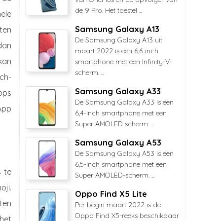
de 9 Pro. Het toestel ...
ele
Samsung Galaxy A13
ten
De Samsung Galaxy A13 uit
 dan
maart 2022 is een 6,6 inch
 kan
smartphone met een Infinity-V-
scherm. ...
ch-
Samsung Galaxy A33
pps
De Samsung Galaxy A33 is een
App
6,4-inch smartphone met een
Super AMOLED scherm. ...
Samsung Galaxy A53
De Samsung Galaxy A53 is een
6,5-inch smartphone met een
s te
Super AMOLED-scherm. ...
ji.
Oppo Find X5 Lite
hten
Per begin maart 2022 is de
Oppo Find X5-reeks beschikbaar
het