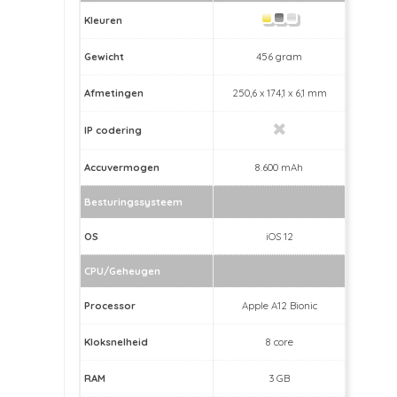
Kleuren
Gewicht
456 gram
Afmetingen
250,6 x 174,1 x 6,1 mm
IP codering
Accuvermogen
8.600 mAh
Besturingssysteem
OS
iOS 12
CPU/Geheugen
Processor
Apple A12 Bionic
Kloksnelheid
8 core
RAM
3 GB