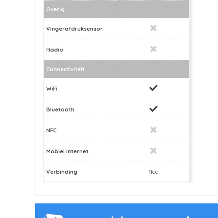
Overig
Vingerafdruksensor
Radio
Connectiviteit
WiFi
Bluetooth
NFC
Mobiel internet
Verbinding
Nee