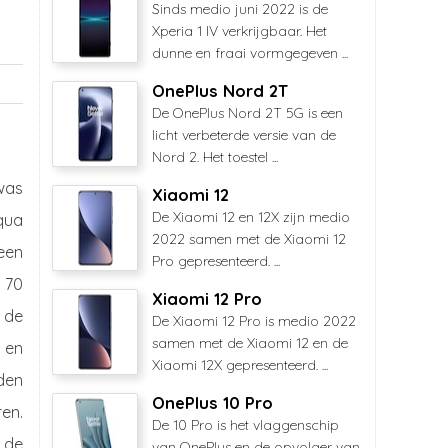
Sinds medio juni 2022 is de
Xperia 1 IV verkrijgbaar. Het
dunne en fraai vormgegeven ...
OnePlus Nord 2T
De OnePlus Nord 2T 5G is een
licht verbeterde versie van de
Nord 2. Het toestel ...
 was
Xiaomi 12
De Xiaomi 12 en 12X zijn medio
 qua
2022 samen met de Xiaomi 12
 een
Pro gepresenteerd. ...
e 70
Xiaomi 12 Pro
k de
De Xiaomi 12 Pro is medio 2022
samen met de Xiaomi 12 en de
 en
Xiaomi 12X gepresenteerd. ...
den
OnePlus 10 Pro
en.
De 10 Pro is het vlaggenschip
, de
van OnePlus en de opvolger van