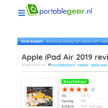
Interessant:
Samsung Galaxy S21 versus S21+ versu
Apple iPad Air 2019 rev
portablegear.nl
tablets
apple ipad
Beschikbaar
OS
iOS 12
Opslag
MB
Scherm
10,5" (265 ppi)