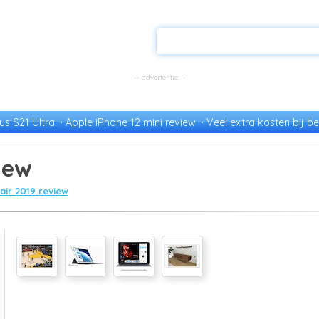
s S21 Ultra
Apple iPhone 12 mini review
Veel extra kosten bij be
iew
 air 2019 review