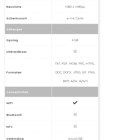
Resolutie
1.080 x 1.440px
Schermsoort
e-ink Carta
Geheugen
Opslag
4 GB
Uitbreidbaar
TXT, PDF, MOBI, PRC, HTML,
Formaten
DOC, DOCX, JPEG, GIF, PNG,
BMP, AZW, AZW3
Connectiviteit
WiFi
Bluetooth
NFC
Verbinding
microUSB