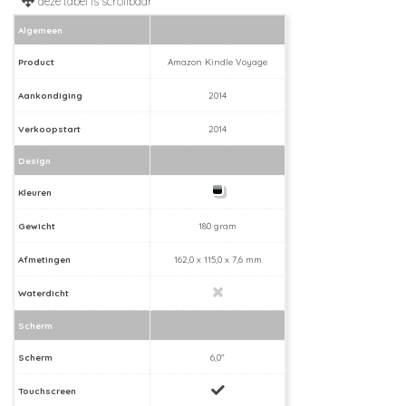
Algemeen
Product
Amazon Kindle Voyage
Aankondiging
2014
Verkoopstart
2014
Design
Kleuren
Gewicht
180 gram
Afmetingen
162,0 x 115,0 x 7,6 mm
Waterdicht
Scherm
Scherm
6,0"
Touchscreen