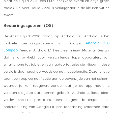
biedt de Liquid Z220 een FM tuner (voor overal en altijd gratis
radio). De Acer Liquid Z220 is verkrijgbaar in de kleuren wit en
zwart.
Besturingssysteem (OS)
De Acer Liquid Z220 draait op Android 5.0. Android is het
mobiele besturingssysteem van Google.
Android 5.0
Lollipop
(eerder Android L) heeft een nieuw Material Design,
dat is ontwikkeld voor verschillende type apparaten, van
smartphone tot tablet en van laptop tot televisie. Nieuw in deze
versie is daarnaast de Heads-up notificatiefunctie. Deze functie
toont een pop-up notificatie aan de bovenzijde van het scherm
waarop je kan reageren, zonder dat je de app hoeft te
verlaten die je op dat moment gebruikt. Android Lollipop biedt
verder snellere prestaties, een langere batterijduur en
ondersteuning van Google Fit, een toepassing waarmee data