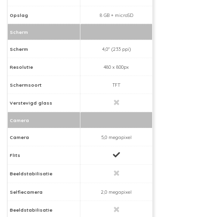
Opslag
8 GB + microSD
Scherm
Scherm
4,0" (233 ppi)
Resolutie
480 x 800px
Schermsoort
TFT
Verstevigd glass
Camera
Camera
5,0 megapixel
Flits
Beeldstabilisatie
Selfiecamera
2,0 megapixel
Beeldstabilisatie