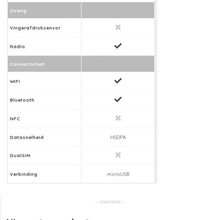
Overig
Vingerafdruksensor
Radio
Connectiviteit
WiFi
Bluetooth
NFC
Datasnelheid
HSDPA
DualSIM
Verbinding
microUSB