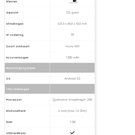
Kleuren
Gewicht
132 gram
Afmetingen
125,3 x 64,0 x 10,0 mm
IP codering
Soort simkaart
micro-SIM
Accuvermogen
1.300 mAh
Besturingssysteem
OS
Android 5.0
CPU/Geheugen
Processor
Qualcomm Snapdragon 200
Kloksnelheid
2 core (max 1,2 GHz)
RAM
1 GB
Uitbreidbaar