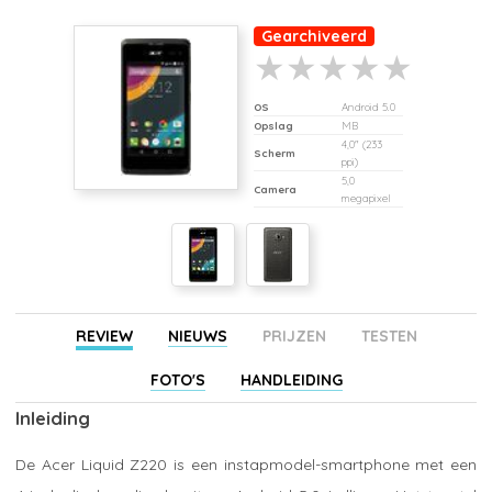
Gearchiveerd
OS
Android 5.0
Opslag
MB
4,0" (233
Scherm
ppi)
5,0
Camera
megapixel
REVIEW
NIEUWS
PRIJZEN
TESTEN
FOTO'S
HANDLEIDING
Inleiding
De Acer Liquid Z220 is een instapmodel-smartphone met een