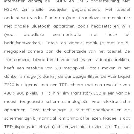
internetten dankzij de HSDPA en UMTS ondersteuning. Met
HSDPA zijn snelle laadtijden gegarandeerd. Het toestel
ondersteunt verder Bluetooth (voor draadloze communicatie
met andere Bluetooth apparaten, zoals headsets) en WiFi
(voor draadloze communicatie met thuis- of
bedrijfsnetwerken). Foto's en video's maak je met de 5-
megapixel camera aan de achterzijde van het toestel. De
frontcamera, bijvoorbeeld voor selfies en videogesprekken,
heeft een resolutie van 2,0 megapixel. Foto's maken in het
donker is mogelijk dankzij de aanwezige flitser. De Acer Liquid
Z220 is uitgerust met een TFT-scherm met een resolutie van
480 x 800 pixels. TFT (Thin Film Transistor)-LCD is een van de
meest toegepaste schermtechnologieën voor elektronische
apparaten. Deze technologie is relatief goedkoop en de
schermen zijn bij normaal licht prima af te lezen. Nadeel is dat
TFT-displays in fel (zon)licht vrijwel niet te zien zijn. Tot slot