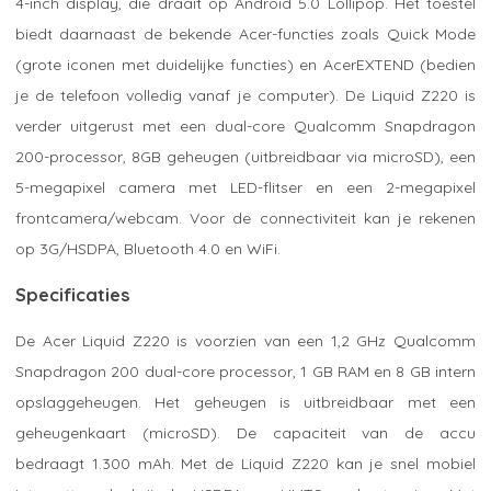
4-inch display, die draait op Android 5.0 Lollipop. Het toestel
biedt daarnaast de bekende Acer-functies zoals Quick Mode
(grote iconen met duidelijke functies) en AcerEXTEND (bedien
je de telefoon volledig vanaf je computer). De Liquid Z220 is
verder uitgerust met een dual-core Qualcomm Snapdragon
200-processor, 8GB geheugen (uitbreidbaar via microSD), een
5-megapixel camera met LED-flitser en een 2-megapixel
frontcamera/webcam. Voor de connectiviteit kan je rekenen
op 3G/HSDPA, Bluetooth 4.0 en WiFi.
Specificaties
De Acer Liquid Z220 is voorzien van een 1,2 GHz Qualcomm
Snapdragon 200 dual-core processor, 1 GB RAM en 8 GB intern
opslaggeheugen. Het geheugen is uitbreidbaar met een
geheugenkaart (microSD). De capaciteit van de accu
bedraagt 1.300 mAh. Met de Liquid Z220 kan je snel mobiel