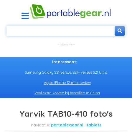
Interessant:
Samsung Galaxy S21 versus S21+ versus S21 Ultra
Apple iPhone 12 mini review
Veel extra kosten bij bestellen in China
Yarvik TAB10-410 foto's
portablegear.nl
tablets