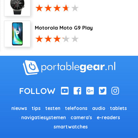
Motorola Moto G9 Play
nieuws
tips
testen
telefoons
audio
tablets
navigatiesystemen
camera's
e-readers
smartwatches