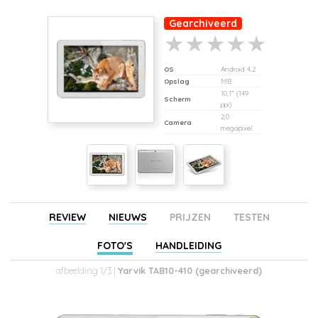
Gearchiveerd
OS
Android 4.2
Opslag
MB
10,1" (149
Scherm
ppi)
2,0
Camera
megapixel
REVIEW
NIEUWS
PRIJZEN
TESTEN
FOTO'S
HANDLEIDING
afbeelding 1/3 |
Yarvik TAB10-410 (gearchiveerd)