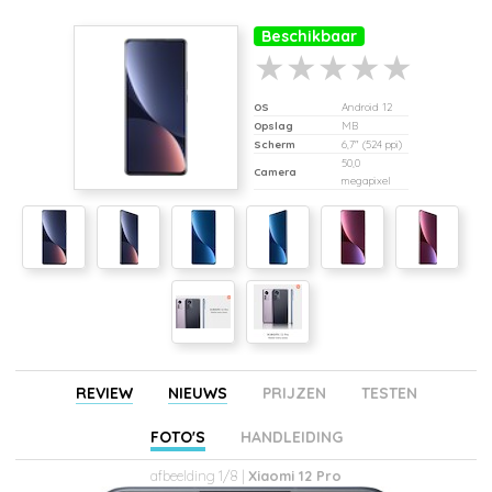
Beschikbaar
OS
Android 12
Opslag
MB
Scherm
6,7" (524 ppi)
50,0
Camera
megapixel
REVIEW
NIEUWS
PRIJZEN
TESTEN
FOTO'S
HANDLEIDING
afbeelding 1/8 |
Xiaomi 12 Pro