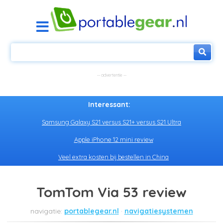
Interessant:
Samsung Galaxy S21 versus S21+ versus S21 Ultra
Apple iPhone 12 mini review
Veel extra kosten bij bestellen in China
TomTom Via 53 review
portablegear.nl
navigatiesystemen