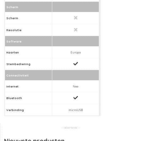
Scherm
Scherm
Resolutie
Software
Kaarten
Europa
Stembediening
Connectiviteit
Internet
Nee
Bluetooth
Verbinding
microUSB
Nieuwste producten