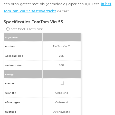
één bron getest met als (gemiddeld) cijfer een 8,0. Lees
in het
TomTom Via 53 testoverzicht
de test
Specificaties TomTom Via 53
Algemeen
Product
TomTom Via 53
Aankondiging
2017
Verkoopstart
2017
Design
Kleuren
Gewicht
Onbekend
Afmetingen
Onbekend
Subtype
Autonavigatie