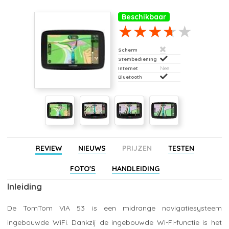
Beschikbaar
Scherm
Stembediening
Internet
Nee
Bluetooth
REVIEW
NIEUWS
PRIJZEN
TESTEN
FOTO'S
HANDLEIDING
Inleiding
De TomTom VIA 53 is een midrange navigatiesysteem
ingebouwde WiFi. Dankzij de ingebouwde Wi-Fi-functie is het