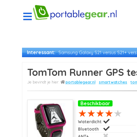
Interessant:
Samsung Galaxy S21 versus S21+ versu
TomTom Runner GPS te
portablegear.nl
smartwatches
to
Beschikbaar
Waterdicht
Bluetooth
ANT+