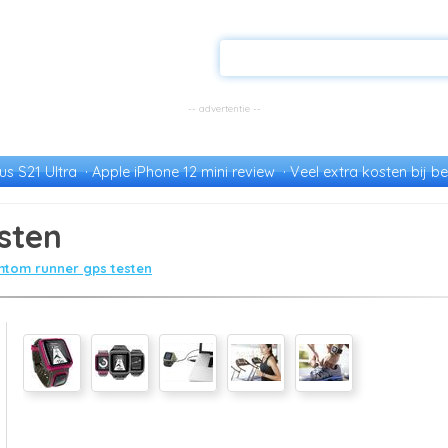
s S21 Ultra
Apple iPhone 12 mini review
Veel extra kosten bij be
sten
mtom runner gps testen