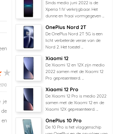
Sinds medio juni 2022 is de
Xperia 1 IV verkrijgbaar. Het
dunne en fraai vormgegeven ...
OnePlus Nord 2T
De OnePlus Nord 2T 5G is een
licht verbeterde versie van de
Nord 2. Het toestel ...
een
Xiaomi 12
De Xiaomi 12 en 12X zijn medio
2022 samen met de Xiaomi 12
Pro gepresenteerd. ...
 2010
Xiaomi 12 Pro
De Xiaomi 12 Pro is medio 2022
 je
samen met de Xiaomi 12 en de
Xiaomi 12X gepresenteerd. ...
 de
 en
OnePlus 10 Pro
De 10 Pro is het vlaggenschip
van OnePlus en de opvolger van