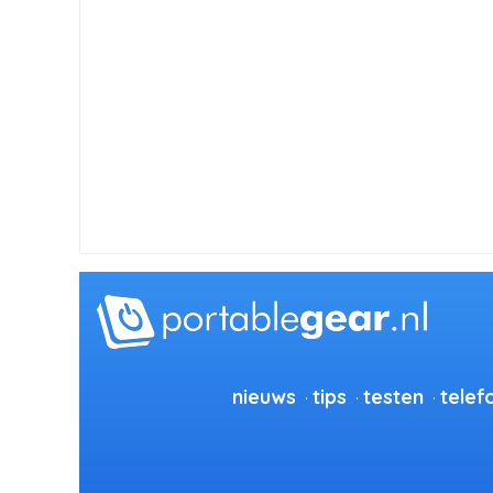
nieuws
tips
testen
telef