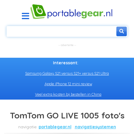
Interessant:
Samsung Galaxy S21 versus S21+ versus S21 Ultra
Apple iPhone 12 mini review
Veel extra kosten bij bestellen in China
TomTom GO LIVE 1005 foto's
portablegear.nl
navigatiesystemen