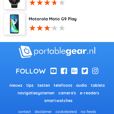
Motorola Moto G9 Play
nieuws
tips
testen
telefoons
audio
tablets
navigatiesystemen
camera's
e-readers
smartwatches
contact
disclaimer
cookiebeleid
rss-feeds