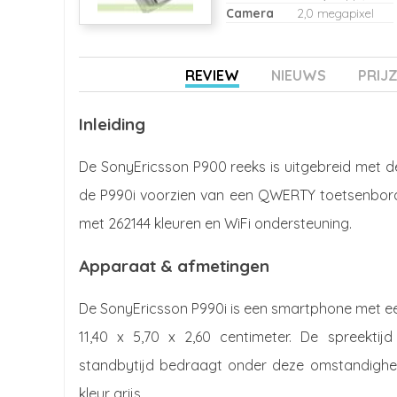
Camera
2,0 megapixel
REVIEW
NIEUWS
PRIJ
Inleiding
De SonyEricsson P900 reeks is uitgebreid met 
de P990i voorzien van een QWERTY toetsenbord
met 262144 kleuren en WiFi ondersteuning.
Apparaat & afmetingen
De SonyEricsson P990i is een smartphone met e
11,40 x 5,70 x 2,60 centimeter. De spreekti
standbytijd bedraagt onder deze omstandighede
kleur grijs.