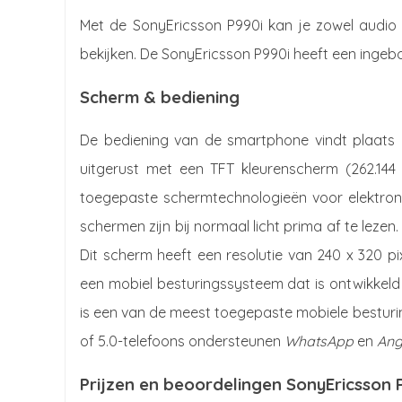
Met de SonyEricsson P990i kan je zowel audio
bekijken. De SonyEricsson P990i heeft een inge
Scherm & bediening
De bediening van de smartphone vindt plaats 
uitgerust met een TFT kleurenscherm (262.144 
toegepaste schermtechnologieën voor elektron
schermen zijn bij normaal licht prima af te lezen. N
Dit scherm heeft een resolutie van 240 x 320 p
een mobiel besturingssysteem dat is ontwikkeld 
is een van de meest toegepaste mobiele bestu
of 5.0-telefoons ondersteunen
WhatsApp
en
Ang
Prijzen en beoordelingen SonyEricsson 