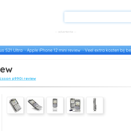
s S21 Ultra
Apple iPhone 12 mini review
Veel extra kosten bij be
iew
csson p990i review