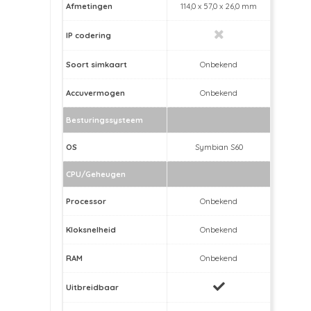
Afmetingen
114,0 x 57,0 x 26,0 mm
IP codering
Soort simkaart
Onbekend
Accuvermogen
Onbekend
Besturingssysteem
OS
Symbian S60
CPU/Geheugen
Processor
Onbekend
Kloksnelheid
Onbekend
RAM
Onbekend
Uitbreidbaar