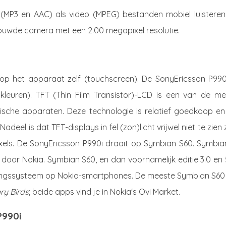
 (MP3 en AAC) als video (MPEG) bestanden mobiel luisteren
bouwde camera met een 2.00 megapixel resolutie.
op het apparaat zelf (touchscreen). De SonyEricsson P990i
kleuren). TFT (Thin Film Transistor)-LCD is een van de me
ische apparaten. Deze technologie is relatief goedkoop en
adeel is dat TFT-displays in fel (zon)licht vrijwel niet te zien z
ixels. De SonyEricsson P990i draait op Symbian S60. Symbian
door Nokia. Symbian S60, en dan voornamelijk editie 3.0 en 
ringssysteem op Nokia-smartphones. De meeste Symbian S60 
ry Birds
; beide apps vind je in Nokia's Ovi Market.
P990i