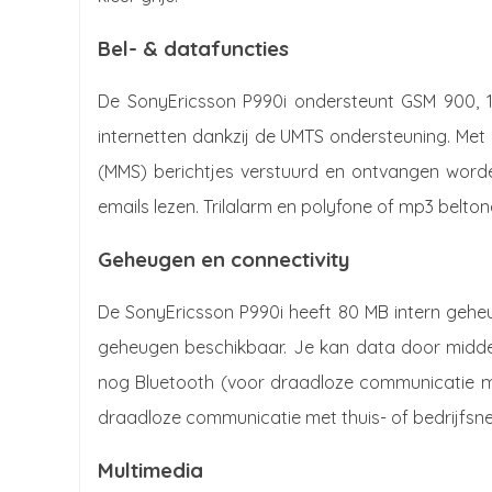
Bel- & datafuncties
De SonyEricsson P990i ondersteunt GSM 900, 1
internetten dankzij de UMTS ondersteuning. Met
(MMS) berichtjes verstuurd en ontvangen word
emails lezen. Trilalarm en polyfone of mp3 belto
Geheugen en connectivity
De SonyEricsson P990i heeft 80 MB intern geheug
geheugen beschikbaar. Je kan data door middel
nog Bluetooth (voor draadloze communicatie m
draadloze communicatie met thuis- of bedrijfsn
Multimedia