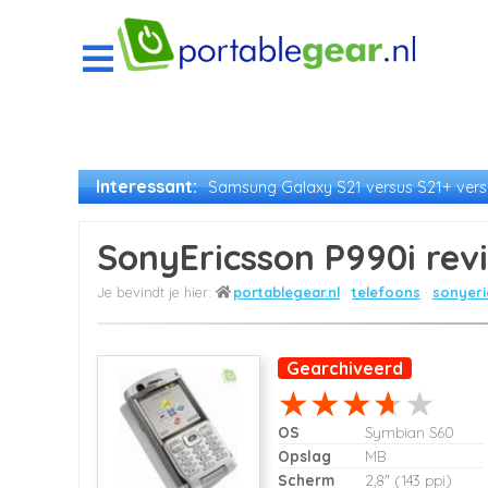
Interessant:
Samsung Galaxy S21 versus S21+ versu
SonyEricsson P990i rev
portablegear.nl
telefoons
sonyeri
Gearchiveerd
OS
Symbian S60
Opslag
MB
Scherm
2,8" (143 ppi)