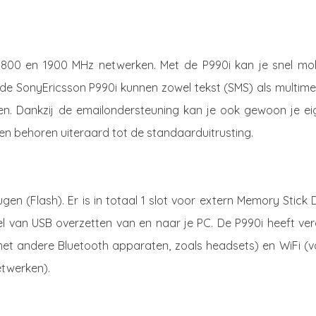
800 en 1900 MHz netwerken. Met de P990i kan je snel mob
 de SonyEricsson P990i kunnen zowel tekst (SMS) als multime
en. Dankzij de emailondersteuning kan je ook gewoon je ei
nen behoren uiteraard tot de standaarduitrusting.
en (Flash). Er is in totaal 1 slot voor extern Memory Stick
 van USB overzetten van en naar je PC. De P990i heeft ver
et andere Bluetooth apparaten, zoals headsets) en WiFi (v
etwerken).