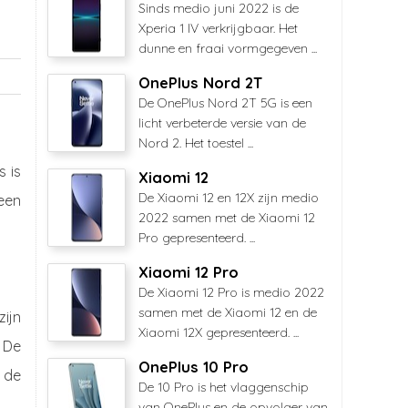
Sinds medio juni 2022 is de
Xperia 1 IV verkrijgbaar. Het
dunne en fraai vormgegeven ...
OnePlus Nord 2T
De OnePlus Nord 2T 5G is een
licht verbeterde versie van de
Nord 2. Het toestel ...
 is
Xiaomi 12
De Xiaomi 12 en 12X zijn medio
een
2022 samen met de Xiaomi 12
Pro gepresenteerd. ...
Xiaomi 12 Pro
De Xiaomi 12 Pro is medio 2022
samen met de Xiaomi 12 en de
ijn
Xiaomi 12X gepresenteerd. ...
 De
OnePlus 10 Pro
 de
De 10 Pro is het vlaggenschip
van OnePlus en de opvolger van