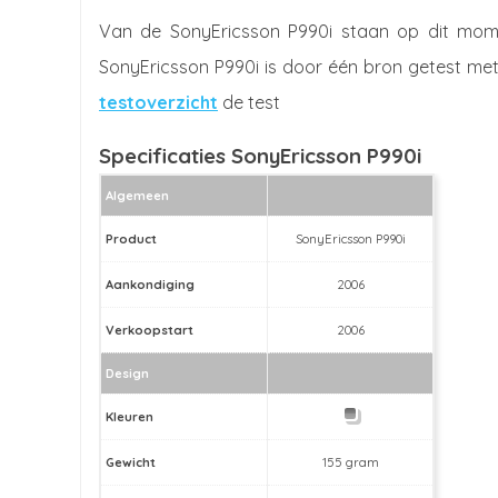
Van de SonyEricsson P990i staan op dit mome
SonyEricsson P990i is door één bron getest met 
testoverzicht
de test
Specificaties SonyEricsson P990i
Algemeen
Product
SonyEricsson P990i
Aankondiging
2006
Verkoopstart
2006
Design
Kleuren
Gewicht
155 gram