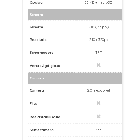
Opslag
80 MB + microSD
Scherm
Scherm
2,8" (143 ppi)
Resolutie
240 x 320px
Schermsoort
TFT
Verstevigd glass
Camera
Camera
2,0 megapixel
Flits
Beeldstabilisatie
Selfiecamera
Nee