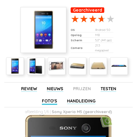
Gearchiveerd
OS
Android 5.0
Opslag
MB
Scherm
5,0" (441 ppi)
21,5
Camera
megapixel
REVIEW
NIEUWS
PRIJZEN
TESTEN
FOTO'S
HANDLEIDING
afbeelding 1/6 |
Sony Xperia M5 (gearchiveerd)