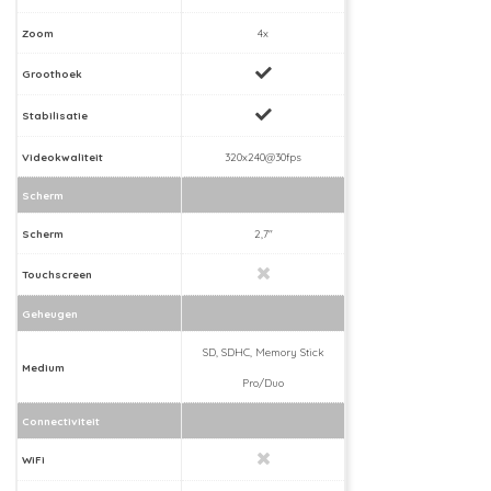
Zoom
4x
Groothoek
Stabilisatie
Videokwaliteit
320x240@30fps
Scherm
Scherm
2,7"
Touchscreen
Geheugen
SD, SDHC, Memory Stick
Medium
Pro/Duo
Connectiviteit
WiFi