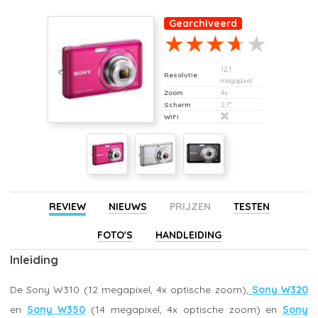
Gearchiveerd
12,1
Resolutie
megapixel
Zoom
4x
Scherm
2,7"
WiFi
REVIEW
NIEUWS
PRIJZEN
TESTEN
FOTO'S
HANDLEIDING
Inleiding
De Sony W310 (12 megapixel, 4x optische zoom),
Sony W320
en
Sony W350
(14 megapixel, 4x optische zoom) en
Sony