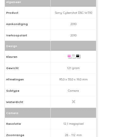
Algemeen
Product
Sony Cybershot DSC-W310
Aankondiging
2010
Verkoopstart
2010
Design
Kleuren
Gewicht
121 gram
Afmetingen
95,0 x 55,0 x 19,0 mm
Subtype
Camera
Waterdicht
Camera
Resolutie
12,1 megapixel
Zoomrange
28 - 112 mm