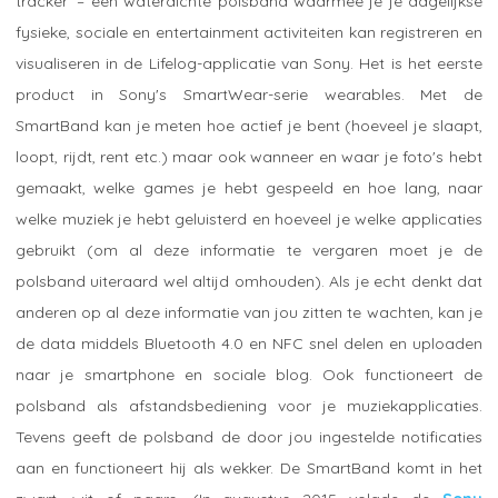
tracker' – een waterdichte polsband waarmee je je dagelijkse
fysieke, sociale en entertainment activiteiten kan registreren en
visualiseren in de Lifelog-applicatie van Sony. Het is het eerste
product in Sony's SmartWear-serie wearables. Met de
SmartBand kan je meten hoe actief je bent (hoeveel je slaapt,
loopt, rijdt, rent etc.) maar ook wanneer en waar je foto's hebt
gemaakt, welke games je hebt gespeeld en hoe lang, naar
welke muziek je hebt geluisterd en hoeveel je welke applicaties
gebruikt (om al deze informatie te vergaren moet je de
polsband uiteraard wel altijd omhouden). Als je echt denkt dat
anderen op al deze informatie van jou zitten te wachten, kan je
de data middels Bluetooth 4.0 en NFC snel delen en uploaden
naar je smartphone en sociale blog. Ook functioneert de
polsband als afstandsbediening voor je muziekapplicaties.
Tevens geeft de polsband de door jou ingestelde notificaties
aan en functioneert hij als wekker. De SmartBand komt in het