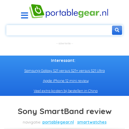
Interessant:
Samsung Galaxy S21 versus S21+ versus S21 Ultra
Apple iPhone 12 mini review
Veel extra kosten bij bestellen in China
Sony SmartBand review
portablegear.nl
smartwatches