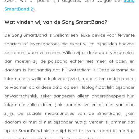
zwart, wit of paars. (In augustus 2015 volgde de
Sony
SmartBand 2
).
Wat vinden wij van de Sony SmartBand?
De Sony SmartBand is wellicht een leuke device voor fervente
sporters of levensgoeroes die exact willen bijhouden hoeveel
ze slapen, lopen en rennen. Willen zij al deze data verzamelen,
dan moeten zij de polsband echter niet meer af doen, en
daarom is het handig dat hij waterdicht is. Deze verzamelde
informatie is wellicht leuk voor jezelf, maar zitten anderen echt
te wachten op al deze data op een lifeblog? Dat lijkt bijzonder
onwaarschijnlijk, zeker aangezien alleen onderscheppers hun
informatie zullen delen (luie donders zullen dit niet van plan
zijn). De sociale mediafuncties van de SmartBand lijken
daarom al met al niet bijzonder nuttig. Verder is jammer dat
op de SmartBand niet de tijd is af te lezen - daartoe moet je