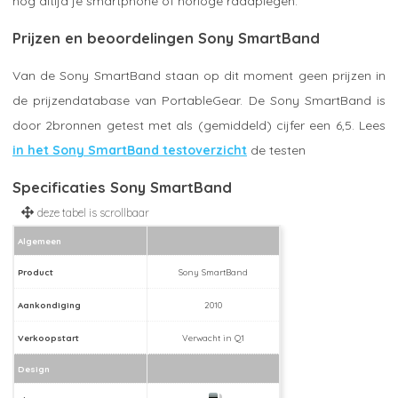
nog altijd je smartphone of horloge raadplegen.
Prijzen en beoordelingen Sony SmartBand
Van de Sony SmartBand staan op dit moment geen prijzen in
de prijzendatabase van PortableGear. De Sony SmartBand is
door 2bronnen getest met als (gemiddeld) cijfer een 6,5. Lees
in het Sony SmartBand testoverzicht
de testen
Specificaties Sony SmartBand
Algemeen
Product
Sony SmartBand
Aankondiging
2010
Verkoopstart
Verwacht in Q1
Design