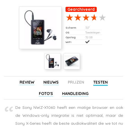
Gearchiveerd
Scherm
3,0"
OS
Toesteleigen
Opslag
32 GB
WiFi
REVIEW
NIEUWS
PRIJZEN
TESTEN
FOTO'S
HANDLEIDING
De Sony NWZ-X1060 heeft een matige browser en ook
de Windows-only integratie is niet optimaal, maar de
Sony X-Series heeft de beste audiokwaliteit die we tot nu