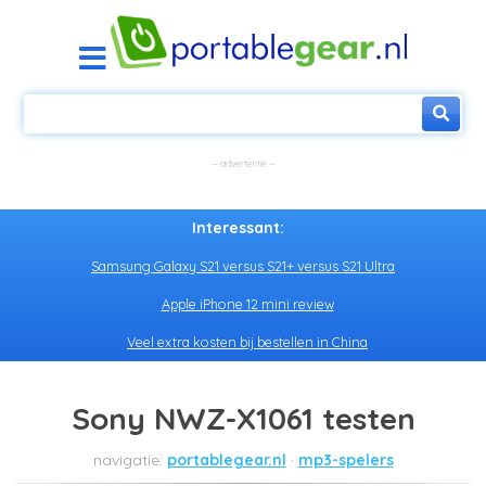
Interessant:
Samsung Galaxy S21 versus S21+ versus S21 Ultra
Apple iPhone 12 mini review
Veel extra kosten bij bestellen in China
Sony NWZ-X1061 testen
portablegear.nl
mp3-spelers