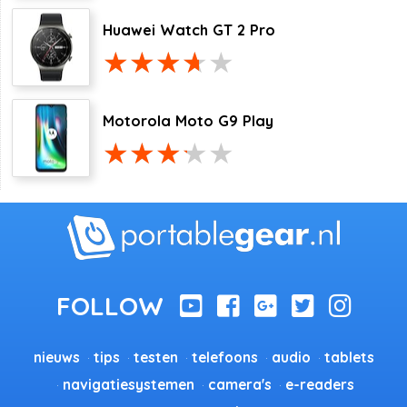
Huawei Watch GT 2 Pro
Motorola Moto G9 Play
nieuws
tips
testen
telefoons
audio
tablets
navigatiesystemen
camera's
e-readers