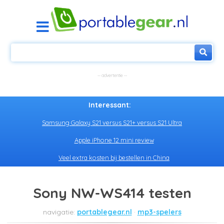
Interessant:
Samsung Galaxy S21 versus S21+ versus S21 Ultra
Apple iPhone 12 mini review
Veel extra kosten bij bestellen in China
Sony NW-WS414 testen
portablegear.nl
mp3-spelers