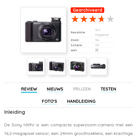
Gearchiveerd
16,2
Resolutie
megapixel
Zoom
16x
Scherm
3,0"
WiFi
REVIEW
NIEUWS
PRIJZEN
TESTEN
FOTO'S
HANDLEIDING
Inleiding
De Sony HX9V is een compacte superzoom-camera met een
16,2-megapixel sensor, een 24mm groothoeklens, een krachtige