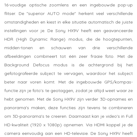
16-voudige optische zoomlens en een ingebouwde pop-up
flitser. De "superior AUTO mode" herkent veel verschillende
omstandigheden en kiest in elke situatie automatisch de juiste
instellingen voor je. De Sony HX9V heeft een geavanceerde
HDR (High Dynamic Range) modus, die de hoogtepunten,
midden-tonen en schauwen van drie verschillende
afbeeldingen combineert tot één zeer fraaie foto. Met de
Background Defocus modus is de achtergrond bij het
gefotografeerde subject te vervagen, waardoor het subject
beter naar voren komt. Met de ingebouwde GPS/kompas-
functie zijn je foto's te geotaggen, zodat je altijd weet waar ze
hebt genomen. Met de Sony HX9V zijn verder 3D-opnames en
panorama's maken; deze functies zijn tevens te combineren
om 3D-panorama's te creeren. Daarnaast kan je video's in Full
HD-kwaliteit (1920 x 1080p) opnemen. Via HDMI koppel je de
camera eenvoudig aan een HD-televisie. De Sony HX9V heeft