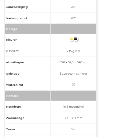
Aankondiging
2011
Verkoopstart
2011
Design
Kleuren
Gewicht
245 gram
Afmetingen
105,0 x 59,0 x 34,0 mm
Subtype
Superzoom camera
Waterdicht
Camera
Resolutie
16,2 megapixel
Zoomrange
24 - 384 mm
Zoom
16x