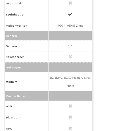
Groothoek
Stabilisatie
Videokwaliteit
1920 x 1080 @ 24fps
Scherm
Scherm
3,0"
Touchscreen
Geheugen
SD, SDHC, SDXC, Memory Stick
Medium
Micro
Connectiviteit
WiFi
Bluetooth
NFC