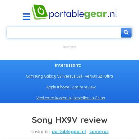
Interessant:
Samsung Galaxy S21 versus S21+ versus S21 Ultra
Apple iPhone 12 mini review
Veel extra kosten bij bestellen in China
Sony HX9V review
portablegear.nl
cameras