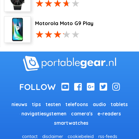
Motorola Moto G9 Play
nieuws
tips
testen
telefoons
audio
tablets
navigatiesystemen
camera's
e-readers
smartwatches
contact
disclaimer
cookiebeleid
rss-feeds