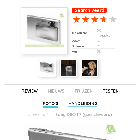
Gearchiveerd
5,0
Resolutie
megapixel
Zoom
3x
Scherm
2,5"
WiFi
REVIEW
NIEUWS
PRIJZEN
TESTEN
FOTO'S
HANDLEIDING
afbeelding 1/3 |
Sony DSC-T7 (gearchiveerd)