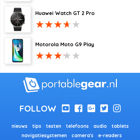
Huawei Watch GT 2 Pro
Motorola Moto G9 Play
nieuws
tips
testen
telefoons
audio
tablets
navigatiesystemen
camera's
e-readers