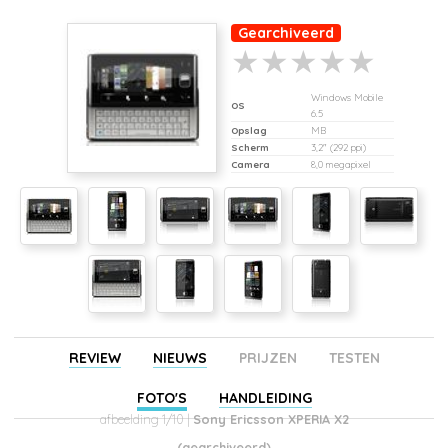
Gearchiveerd
Windows Mobile
OS
6.5
Opslag
MB
Scherm
3,2" (292 ppi)
Camera
8,0 megapixel
REVIEW
NIEUWS
PRIJZEN
TESTEN
FOTO'S
HANDLEIDING
afbeelding 1/10 |
Sony Ericsson XPERIA X2
(gearchiveerd)