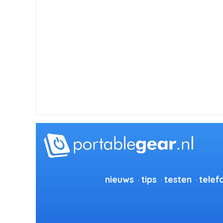
nieuws
tips
testen
telef