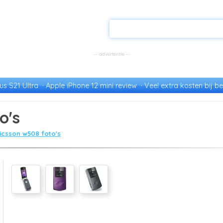
s S21 Ultra
Apple iPhone 12 mini review
Veel extra kosten bij be
o's
icsson w508 foto's