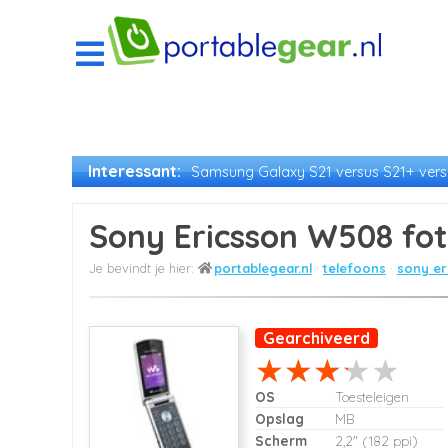
Interessant:
Samsung Galaxy S21 versus S21+ versu
Sony Ericsson W508 fot
portablegear.nl
telefoons
sony er
Gearchiveerd
OS
Toesteleigen
Opslag
MB
Scherm
2,2" (182 ppi)