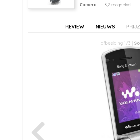
Camera
3,2 megapixel
REVIEW
NIEUWS
PRIJ
afbeelding 1/3 |
So