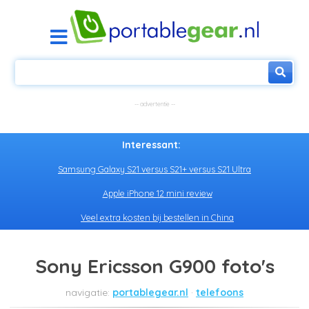
Interessant:
Samsung Galaxy S21 versus S21+ versus S21 Ultra
Apple iPhone 12 mini review
Veel extra kosten bij bestellen in China
Sony Ericsson G900 foto's
portablegear.nl
telefoons