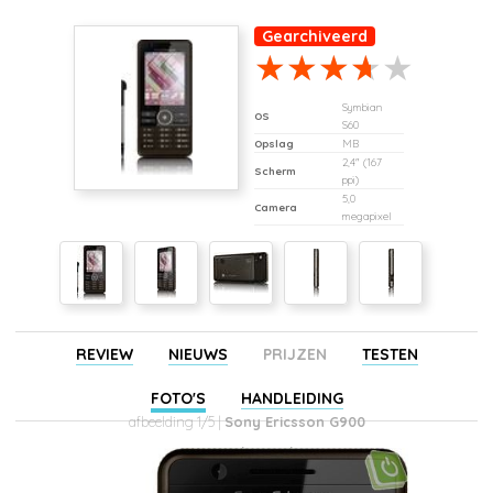
Gearchiveerd
Symbian
OS
S60
Opslag
MB
2,4" (167
Scherm
ppi)
5,0
Camera
megapixel
REVIEW
NIEUWS
PRIJZEN
TESTEN
FOTO'S
HANDLEIDING
afbeelding 1/5 |
Sony Ericsson G900
(gearchiveerd)