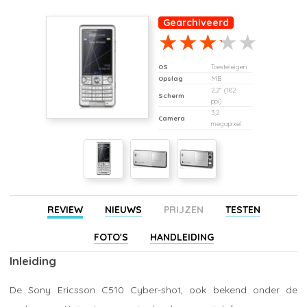
Gearchiveerd
OS
Toesteleigen
Opslag
MB
2,2" (182
Scherm
ppi)
3,2
Camera
megapixel
REVIEW
NIEUWS
PRIJZEN
TESTEN
FOTO'S
HANDLEIDING
Inleiding
De Sony Ericsson C510 Cyber-shot, ook bekend onder de