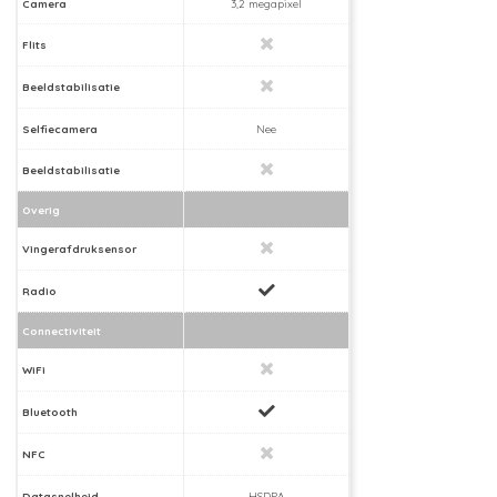
Camera
3,2 megapixel
Flits
Beeldstabilisatie
Selfiecamera
Nee
Beeldstabilisatie
Overig
Vingerafdruksensor
Radio
Connectiviteit
WiFi
Bluetooth
NFC
Datasnelheid
HSDPA