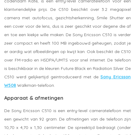
codenaam Kate, is een entry-level cameratelefoon voor een
klantvriendelijke prijs. De C510 beschikt over 3.2 megapixel
camera met autofocus, gezichtsherkenning, Smile Shutter en
een cover voor de lens, dus is zeer geschikt voor degene die af
en toe een kiekje wille maken. De Sony Ericsson C510 is verder
zeer compact en heeft 100 MB ingebouwd geheugen, zodat je
er aardig wat afbeeldingen op kwijt kan. Ook beschikt de C510
over FM-radio en HSDPA/UMTS voor snel internet. De telefoon
is beschikbaar in de kleuren Future Black en Radiation Silver. De
C510 werd gelijkertijd geintroduceerd met de
Sony Ericsson
W508
Walkman-telefoon.
Apparaat & afmetingen
De Sony Ericsson C510 is een entry-level cameratelefoon met
een gewicht van 92 gram. De afmetingen van de telefoon zijn
10,70 x 4,70 x 1,30 centimeter. De spreektijd bedraagt (onder