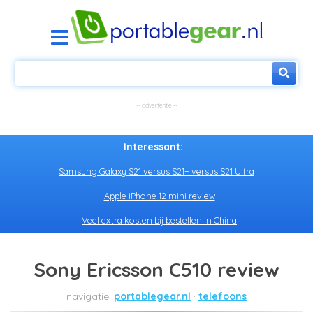
Interessant:
Samsung Galaxy S21 versus S21+ versus S21 Ultra
Apple iPhone 12 mini review
Veel extra kosten bij bestellen in China
Sony Ericsson C510 review
portablegear.nl
telefoons