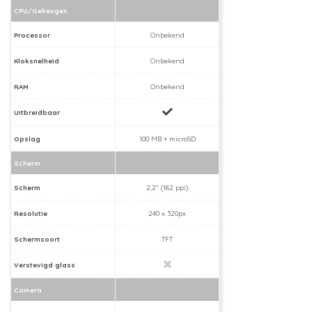
CPU/Geheugen
Processor
Onbekend
Kloksnelheid
Onbekend
RAM
Onbekend
Uitbreidbaar
Opslag
100 MB + microSD
Scherm
Scherm
2,2" (182 ppi)
Resolutie
240 x 320px
Schermsoort
TFT
Verstevigd glass
Camera