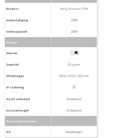
Product
Sony Ericsson C510
Aankondiging
2009
Verkoopstart
2009
Design
Kleuren
Gewicht
92 gram
Afmetingen
107,0 x 47,0 x 13,0 mm
IP codering
Soort simkaart
Onbekend
Accuvermogen
Onbekend
Besturingssysteem
OS
Toesteleigen