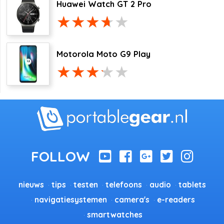
Huawei Watch GT 2 Pro
Motorola Moto G9 Play
nieuws
tips
testen
telefoons
audio
tablets
navigatiesystemen
camera's
e-readers
smartwatches