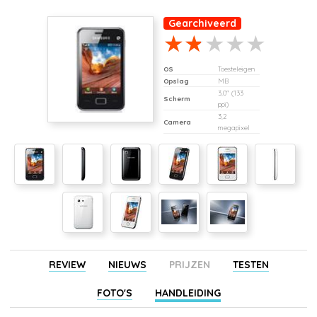
Gearchiveerd
OS
Toesteleigen
Opslag
MB
3,0" (133
Scherm
ppi)
3,2
Camera
megapixel
REVIEW
NIEUWS
PRIJZEN
TESTEN
FOTO'S
HANDLEIDING