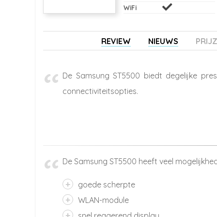
WiFi
REVIEW
NIEUWS
PRIJ
De Samsung ST5500 biedt degelijke presta
connectiviteitsopties.
De Samsung ST5500 heeft veel mogelijkhede
goede scherpte
WLAN-module
snel reagerend display