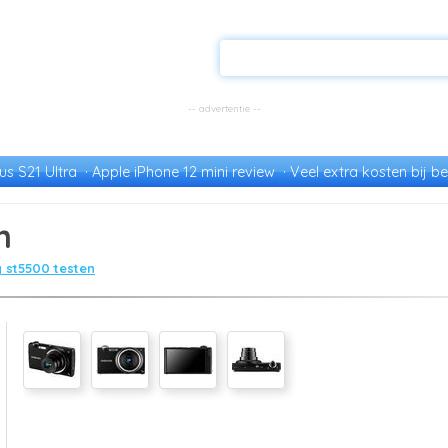
s S21 Ultra
Apple iPhone 12 mini review
Veel extra kosten bij be
n
 st5500 testen