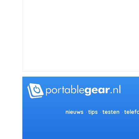
nieuws
tips
testen
telef