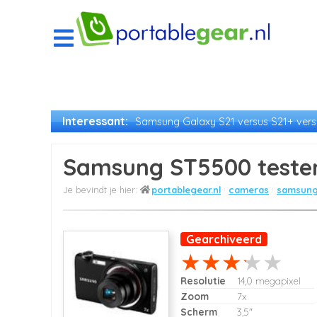
Interessant:
Samsung Galaxy S21 versus S21+ versu
Samsung ST5500 teste
portablegear.nl
cameras
samsung
Gearchiveerd
Resolutie
14,0 megapixel
Zoom
7x
Scherm
3,5"