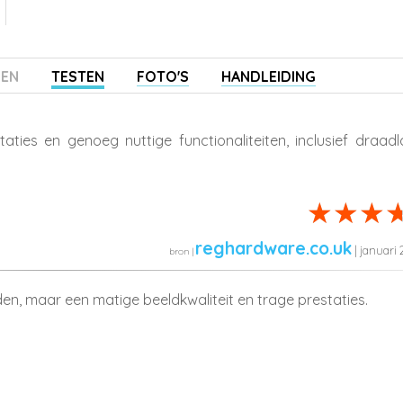
ZEN
TESTEN
FOTO'S
HANDLEIDING
ties en genoeg nuttige functionaliteiten, inclusief draadl
reghardware.co.uk
| januari
n, maar een matige beeldkwaliteit en trage prestaties.