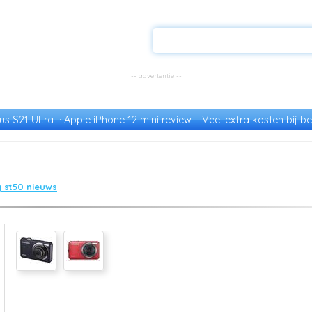
s S21 Ultra
Apple iPhone 12 mini review
Veel extra kosten bij be
 st50 nieuws