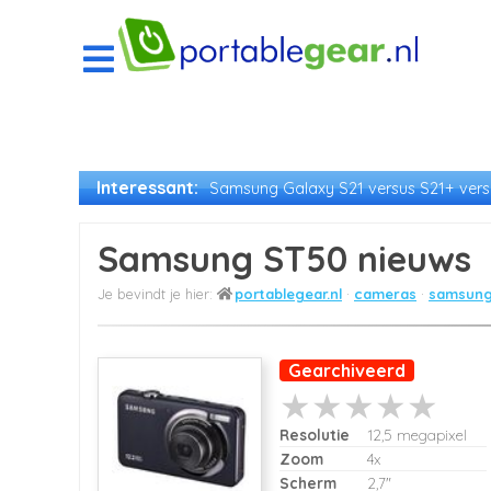
Interessant:
Samsung Galaxy S21 versus S21+ versu
Samsung ST50 nieuws
portablegear.nl
cameras
samsung
Gearchiveerd
Resolutie
12,5 megapixel
Zoom
4x
Scherm
2,7"