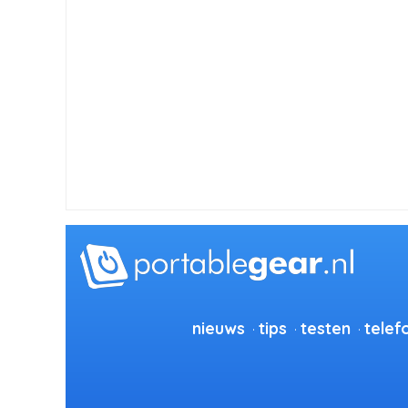
nieuws
tips
testen
telef