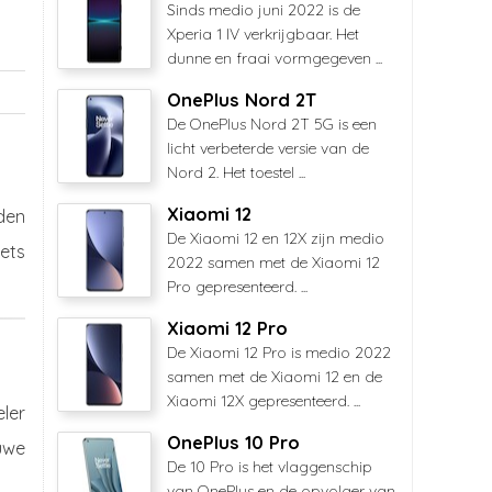
Sinds medio juni 2022 is de
Xperia 1 IV verkrijgbaar. Het
dunne en fraai vormgegeven ...
OnePlus Nord 2T
De OnePlus Nord 2T 5G is een
licht verbeterde versie van de
Nord 2. Het toestel ...
Xiaomi 12
den
De Xiaomi 12 en 12X zijn medio
ets
2022 samen met de Xiaomi 12
Pro gepresenteerd. ...
Xiaomi 12 Pro
De Xiaomi 12 Pro is medio 2022
samen met de Xiaomi 12 en de
Xiaomi 12X gepresenteerd. ...
ler
OnePlus 10 Pro
uwe
De 10 Pro is het vlaggenschip
van OnePlus en de opvolger van