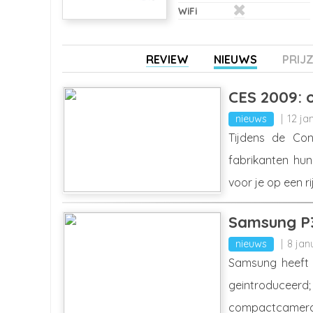
WiFi
REVIEW
NIEUWS
PRIJ
CES 2009: 
nieuws
12 ja
Tijdens de Co
fabrikanten hun
voor je op een rij
Samsung P3
nieuws
8 jan
Samsung heeft 
geintroduceer
compactcamera