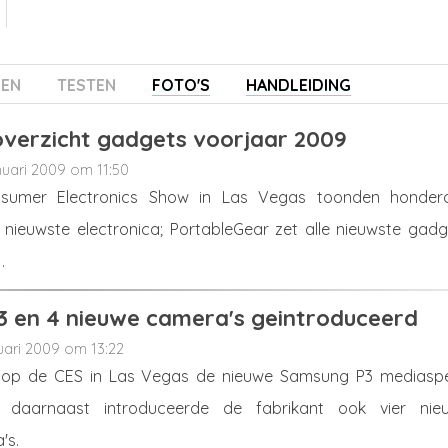
ZEN
TESTEN
FOTO'S
HANDLEIDING
overzicht gadgets voorjaar 2009
nuari 2009 om 11:50
nsumer Electronics Show in Las Vegas toonden honder
 nieuwste electronica; PortableGear zet alle nieuwste gadg
.
 en 4 nieuwe camera's geintroduceerd
uari 2009 om 13:22
op de CES in Las Vegas de nieuwe Samsung P3 mediaspe
d; daarnaast introduceerde de fabrikant ook vier nie
's.