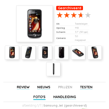
Gearchiveerd
OS
Toesteleigen
Opslag
MB
Scherm
3,1" (301 ppi)
5,0
Camera
megapixel
REVIEW
NIEUWS
PRIJZEN
TESTEN
FOTO'S
HANDLEIDING
afbeelding 1/7 |
Samsung Jet (gearchiveerd)