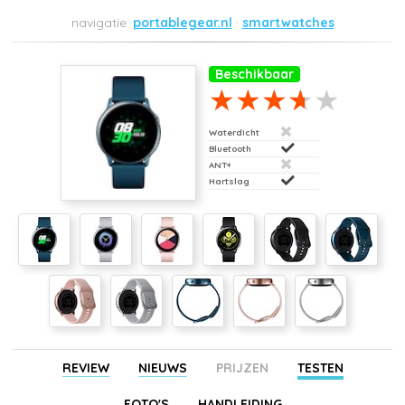
portablegear.nl
smartwatches
Beschikbaar
Waterdicht
Bluetooth
ANT+
Hartslag
REVIEW
NIEUWS
PRIJZEN
TESTEN
FOTO'S
HANDLEIDING