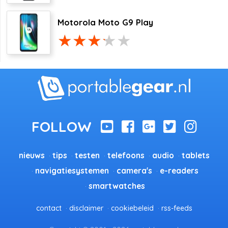
Motorola Moto G9 Play
nieuws
tips
testen
telefoons
audio
tablets
navigatiesystemen
camera's
e-readers
smartwatches
contact
disclaimer
cookiebeleid
rss-feeds