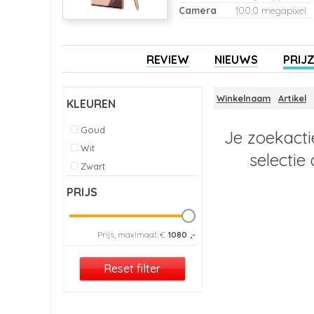
Camera
100,0 megapixel
REVIEW
NIEUWS
PRIJ
Winkelnaam
Artikel
KLEUREN
Goud
Je zoekacti
Wit
selectie
Zwart
PRIJS
Prijs, maximaal: €
1080
,-
Reset filter