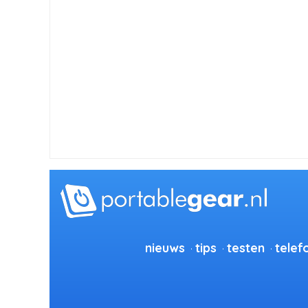
nieuws
tips
testen
telef