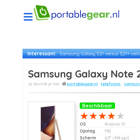
Interessant:
Samsung Galaxy S21 versus S21+ versu
Samsung Galaxy Note 20
portablegear.nl
telefoons
samsung
Beschikbaar
OS
Android 10
Opslag
MB
Scherm
6,9" (494 ppi)