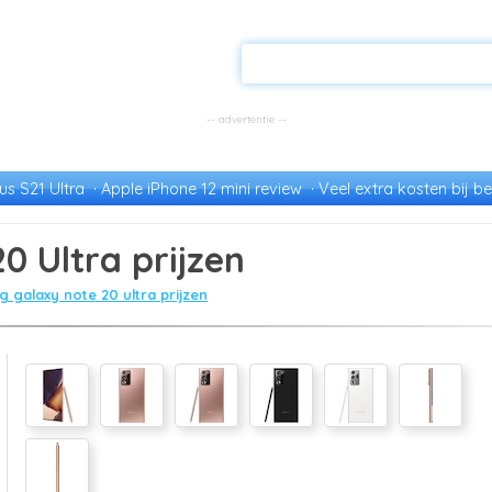
s S21 Ultra
Apple iPhone 12 mini review
Veel extra kosten bij be
 Ultra prijzen
 galaxy note 20 ultra prijzen